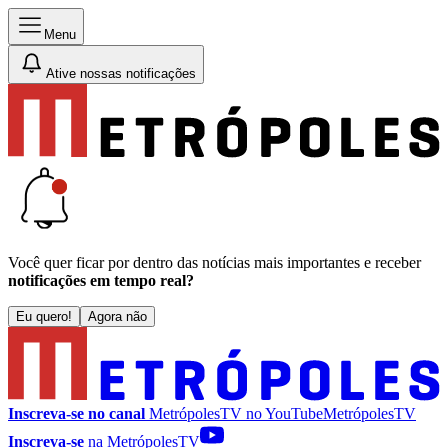
Menu
Ative nossas notificações
Você quer ficar por dentro das notícias mais importantes e receber
notificações em tempo real?
Eu quero!
Agora não
Inscreva-se no canal
MetrópolesTV no
YouTube
MetrópolesTV
Inscreva-se
na MetrópolesTV