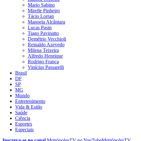
Mario Sabino
Mirelle Pinheiro
Tácio Lorran
Manoela Alcântara
Lucas Pasin
Tiago Pavinatto
Demétrio Vecchioli
Reinaldo Azevedo
Milena Teixeira
Alfredo Henrique
Rodrigo França
Vinícius Passarelli
Brasil
DF
SP
MG
Mundo
Entretenimento
Vida & Estilo
Saúde
Ciência
Esportes
Especiais
Inscreva-se no canal
MetrópolesTV no
YouTube
MetrópolesTV