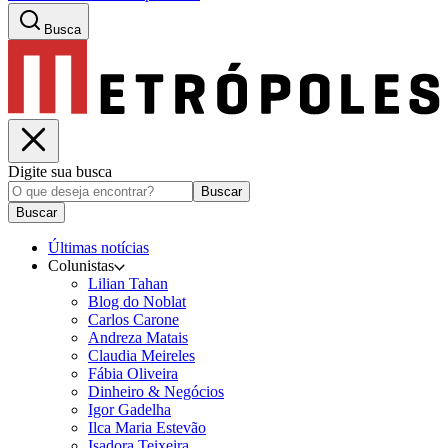
Busca
Digite sua busca
Buscar
Buscar
Últimas notícias
Colunistas
Lilian Tahan
Blog do Noblat
Carlos Carone
Andreza Matais
Claudia Meireles
Fábia Oliveira
Dinheiro & Negócios
Igor Gadelha
Ilca Maria Estevão
Isadora Teixeira