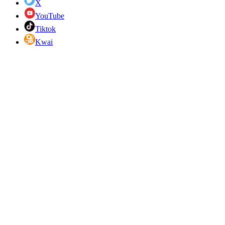
X
YouTube
Tiktok
Kwai