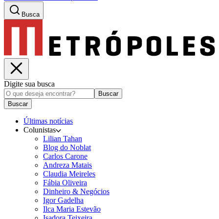
Busca
Digite sua busca
Buscar
Buscar
Últimas notícias
Colunistas
Lilian Tahan
Blog do Noblat
Carlos Carone
Andreza Matais
Claudia Meireles
Fábia Oliveira
Dinheiro & Negócios
Igor Gadelha
Ilca Maria Estevão
Isadora Teixeira