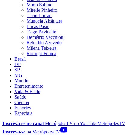
Mario Sabino
Mirelle Pinheiro
Tácio Lorran
Manoela Alcântara
Lucas Pasin
Tiago Pavinatto
Demétrio Vecchioli
Reinaldo Azevedo
Milena Teixeira
Rodrigo França
Brasil
DF
SP
MG
Mundo
Entretenimento
Vida & Estilo
Saúde
Ciência
Esportes
Especiais
Inscreva-se no canal
MetrópolesTV no
YouTube
MetrópolesTV
Inscreva-se
na MetrópolesTV