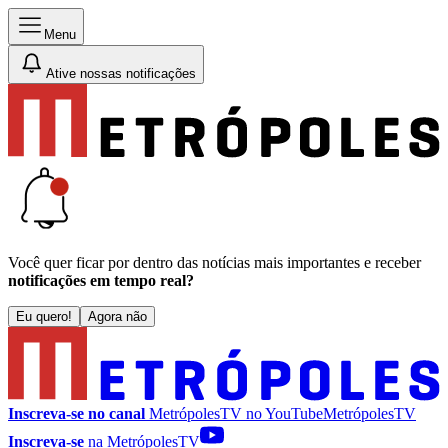
Menu
Ative nossas notificações
Você quer ficar por dentro das notícias mais importantes e receber
notificações em tempo real?
Eu quero!
Agora não
Inscreva-se no canal
MetrópolesTV no
YouTube
MetrópolesTV
Inscreva-se
na MetrópolesTV