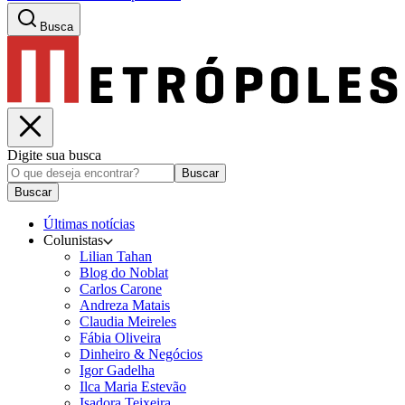
Busca
Digite sua busca
Buscar
Buscar
Últimas notícias
Colunistas
Lilian Tahan
Blog do Noblat
Carlos Carone
Andreza Matais
Claudia Meireles
Fábia Oliveira
Dinheiro & Negócios
Igor Gadelha
Ilca Maria Estevão
Isadora Teixeira