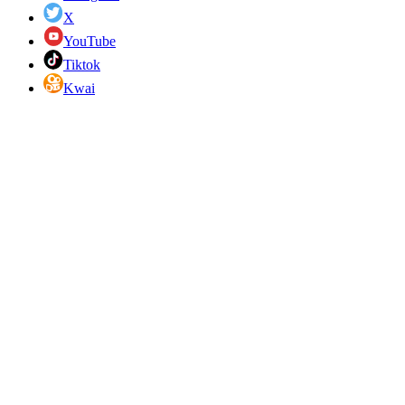
X
YouTube
Tiktok
Kwai