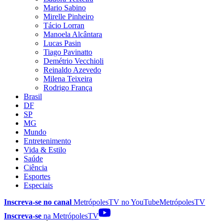
Mario Sabino
Mirelle Pinheiro
Tácio Lorran
Manoela Alcântara
Lucas Pasin
Tiago Pavinatto
Demétrio Vecchioli
Reinaldo Azevedo
Milena Teixeira
Rodrigo França
Brasil
DF
SP
MG
Mundo
Entretenimento
Vida & Estilo
Saúde
Ciência
Esportes
Especiais
Inscreva-se no canal
MetrópolesTV no
YouTube
MetrópolesTV
Inscreva-se
na MetrópolesTV