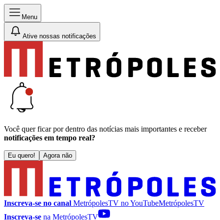
Menu
Ative nossas notificações
Você quer ficar por dentro das notícias mais importantes e receber
notificações em tempo real?
Eu quero!
Agora não
Inscreva-se no canal
MetrópolesTV no
YouTube
MetrópolesTV
Inscreva-se
na MetrópolesTV