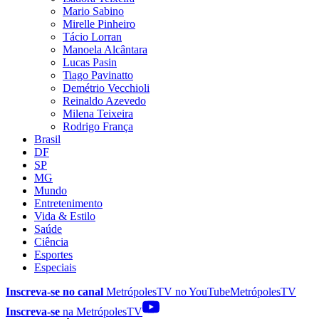
Mario Sabino
Mirelle Pinheiro
Tácio Lorran
Manoela Alcântara
Lucas Pasin
Tiago Pavinatto
Demétrio Vecchioli
Reinaldo Azevedo
Milena Teixeira
Rodrigo França
Brasil
DF
SP
MG
Mundo
Entretenimento
Vida & Estilo
Saúde
Ciência
Esportes
Especiais
Inscreva-se no canal
MetrópolesTV no
YouTube
MetrópolesTV
Inscreva-se
na MetrópolesTV