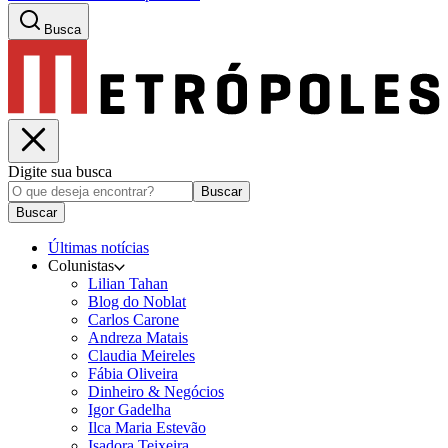
Busca
Digite sua busca
Buscar
Buscar
Últimas notícias
Colunistas
Lilian Tahan
Blog do Noblat
Carlos Carone
Andreza Matais
Claudia Meireles
Fábia Oliveira
Dinheiro & Negócios
Igor Gadelha
Ilca Maria Estevão
Isadora Teixeira