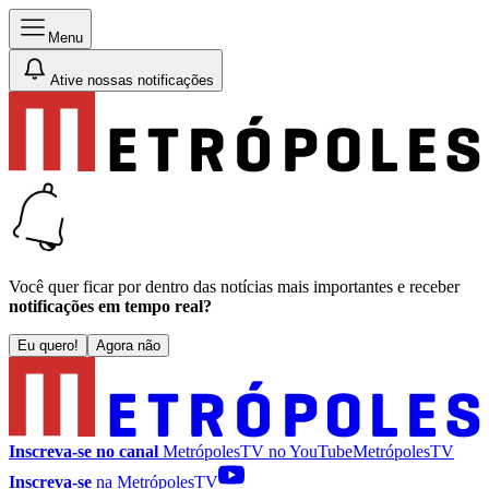
Menu
Ative nossas notificações
Você quer ficar por dentro das notícias mais importantes e receber
notificações em tempo real?
Eu quero!
Agora não
Inscreva-se no canal
MetrópolesTV no
YouTube
MetrópolesTV
Inscreva-se
na MetrópolesTV