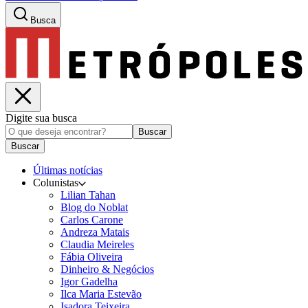
Busca
Digite sua busca
Buscar
Buscar
Últimas notícias
Colunistas
Lilian Tahan
Blog do Noblat
Carlos Carone
Andreza Matais
Claudia Meireles
Fábia Oliveira
Dinheiro & Negócios
Igor Gadelha
Ilca Maria Estevão
Isadora Teixeira