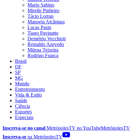
Mario Sabino
Mirelle Pinheiro
Tácio Lorran
Manoela Alcântara
Lucas Pasin
Tiago Pavinatto
Demétrio Vecchioli
Reinaldo Azevedo
Milena Teixeira
Rodrigo França
Brasil
DF
SP
MG
Mundo
Entretenimento
Vida & Estilo
Saúde
Ciência
Esportes
Especiais
Inscreva-se no canal
MetrópolesTV no
YouTube
MetrópolesTV
Inscreva-se
na MetrópolesTV