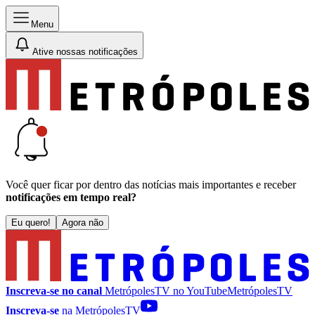
Menu
Ative nossas notificações
Você quer ficar por dentro das notícias mais importantes e receber
notificações em tempo real?
Eu quero!
Agora não
Inscreva-se no canal
MetrópolesTV no
YouTube
MetrópolesTV
Inscreva-se
na MetrópolesTV