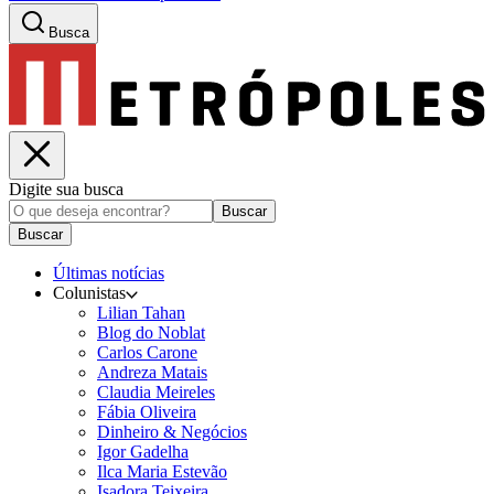
Busca
Digite sua busca
Buscar
Buscar
Últimas notícias
Colunistas
Lilian Tahan
Blog do Noblat
Carlos Carone
Andreza Matais
Claudia Meireles
Fábia Oliveira
Dinheiro & Negócios
Igor Gadelha
Ilca Maria Estevão
Isadora Teixeira