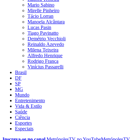
Mario Sabino
Mirelle Pinheiro
Tácio Lorran
Manoela Alcântara
Lucas Pasin
Tiago Pavinatto
Demétrio Vecchioli
Reinaldo Azevedo
Milena Teixeira
Alfredo Henrique
Rodrigo França
Vinícius Passarelli
Brasil
DF
SP
MG
Mundo
Entretenimento
Vida & Estilo
Saúde
Ciência
Esportes
Especiais
Inscreva-se no canal
MetrópolesTV no
YouTube
MetrópolesTV