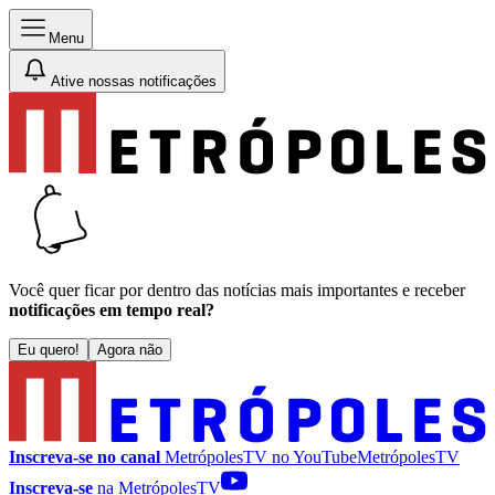
Menu
Ative nossas notificações
Você quer ficar por dentro das notícias mais importantes e receber
notificações em tempo real?
Eu quero!
Agora não
Inscreva-se no canal
MetrópolesTV no
YouTube
MetrópolesTV
Inscreva-se
na MetrópolesTV