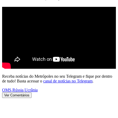
Receba notícias do Metrópoles no seu Telegram e fique por dentro
de tudo! Basta acessar o
canal de notícias no Telegram
.
OMS
,
Rússia
,
Ucrânia
Ver Comentários