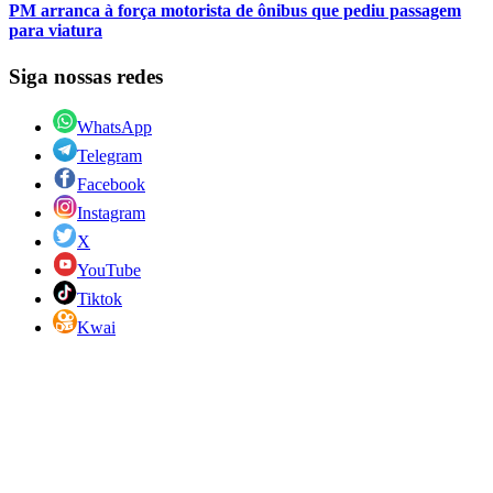
PM arranca à força motorista de ônibus que pediu passagem
para viatura
Siga nossas redes
WhatsApp
Telegram
Facebook
Instagram
X
YouTube
Tiktok
Kwai