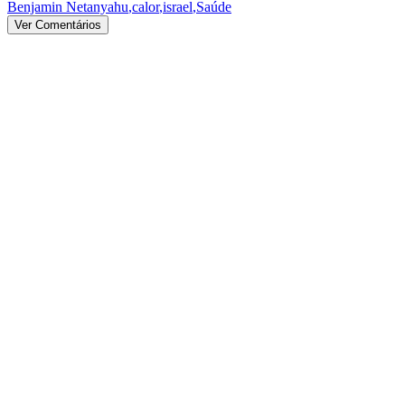
Benjamin Netanyahu
,
calor
,
israel
,
Saúde
Ver Comentários