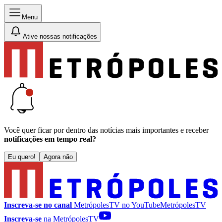
Menu
Ative nossas notificações
Você quer ficar por dentro das notícias mais importantes e receber
notificações em tempo real?
Eu quero!
Agora não
Inscreva-se no canal
MetrópolesTV no
YouTube
MetrópolesTV
Inscreva-se
na MetrópolesTV