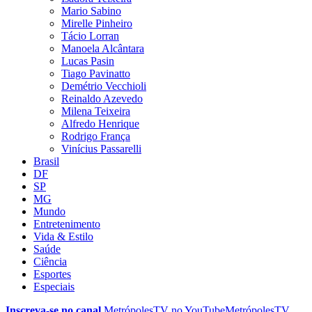
Mario Sabino
Mirelle Pinheiro
Tácio Lorran
Manoela Alcântara
Lucas Pasin
Tiago Pavinatto
Demétrio Vecchioli
Reinaldo Azevedo
Milena Teixeira
Alfredo Henrique
Rodrigo França
Vinícius Passarelli
Brasil
DF
SP
MG
Mundo
Entretenimento
Vida & Estilo
Saúde
Ciência
Esportes
Especiais
Inscreva-se no canal
MetrópolesTV no
YouTube
MetrópolesTV