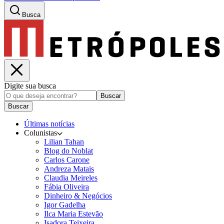
Busca
Digite sua busca
Buscar
Buscar
Últimas notícias
Colunistas
Lilian Tahan
Blog do Noblat
Carlos Carone
Andreza Matais
Claudia Meireles
Fábia Oliveira
Dinheiro & Negócios
Igor Gadelha
Ilca Maria Estevão
Isadora Teixeira