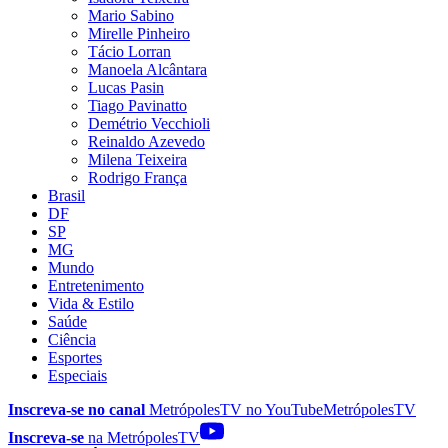
Mario Sabino
Mirelle Pinheiro
Tácio Lorran
Manoela Alcântara
Lucas Pasin
Tiago Pavinatto
Demétrio Vecchioli
Reinaldo Azevedo
Milena Teixeira
Rodrigo França
Brasil
DF
SP
MG
Mundo
Entretenimento
Vida & Estilo
Saúde
Ciência
Esportes
Especiais
Inscreva-se no canal
MetrópolesTV no
YouTube
MetrópolesTV
Inscreva-se
na MetrópolesTV