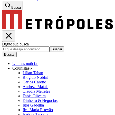
Busca
Digite sua busca
Buscar
Buscar
Últimas notícias
Colunistas
Lilian Tahan
Blog do Noblat
Carlos Carone
Andreza Matais
Claudia Meireles
Fábia Oliveira
Dinheiro & Negócios
Igor Gadelha
Ilca Maria Estevão
Isadora Teixeira