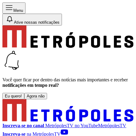
Menu
Ative nossas notificações
Você quer ficar por dentro das notícias mais importantes e receber
notificações em tempo real?
Eu quero!
Agora não
Inscreva-se no canal
MetrópolesTV no
YouTube
MetrópolesTV
Inscreva-se
na MetrópolesTV