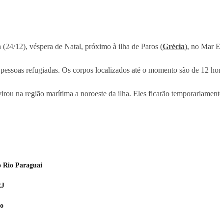
(24/12), véspera de Natal, próximo à ilha de Paros (
Grécia
), no Mar 
o pessoas refugiadas. Os corpos localizados até o momento são de 12 h
irou na região marítima a noroeste da ilha. Eles ficarão temporariame
o Rio Paraguai
RJ
io