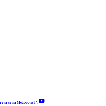
reva-se
na MetrópolesTV