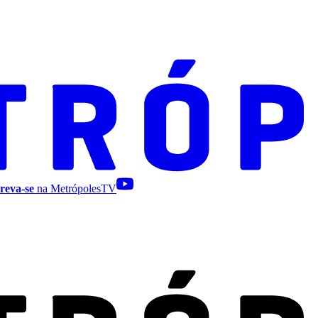
reva-se
na MetrópolesTV