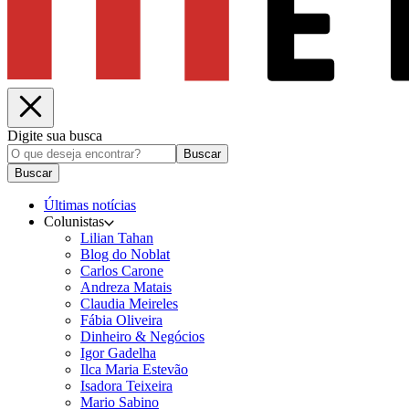
Digite sua busca
Buscar
Buscar
Últimas notícias
Colunistas
Lilian Tahan
Blog do Noblat
Carlos Carone
Andreza Matais
Claudia Meireles
Fábia Oliveira
Dinheiro & Negócios
Igor Gadelha
Ilca Maria Estevão
Isadora Teixeira
Mario Sabino