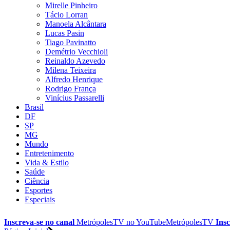
Mirelle Pinheiro
Tácio Lorran
Manoela Alcântara
Lucas Pasin
Tiago Pavinatto
Demétrio Vecchioli
Reinaldo Azevedo
Milena Teixeira
Alfredo Henrique
Rodrigo França
Vinícius Passarelli
Brasil
DF
SP
MG
Mundo
Entretenimento
Vida & Estilo
Saúde
Ciência
Esportes
Especiais
Inscreva-se no canal
MetrópolesTV no
YouTube
MetrópolesTV
Insc