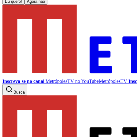
Eu quero!
Agora não
Inscreva-se no canal
MetrópolesTV no
YouTube
MetrópolesTV
Insc
Busca