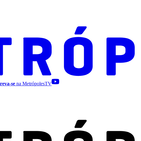
reva-se
na MetrópolesTV