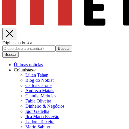
Digite sua busca
Buscar
Buscar
Últimas notícias
Colunistas
Lilian Tahan
Blog do Noblat
Carlos Carone
Andreza Matais
Claudia Meireles
Fábia Oliveira
Dinheiro & Negócios
Igor Gadelha
Ilca Maria Estevão
Isadora Teixeira
Mario Sabino