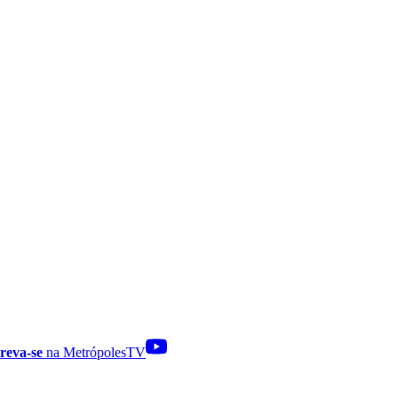
reva-se
na MetrópolesTV