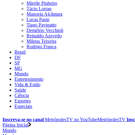
Mirelle Pinheiro
Tácio Lorran
Manoela Alcântara
Lucas Pasin
Tiago Pavinatto
Demétrio Vecchioli
Reinaldo Azevedo
Milena Teixeira
Rodrigo França
Brasil
DF
SP
MG
Mundo
Entretenimento
Vida & Estilo
Saúde
Ciência
Esportes
Especiais
Inscreva-se no canal
MetrópolesTV no
YouTube
MetrópolesTV
Insc
Página Inicial
Mundo