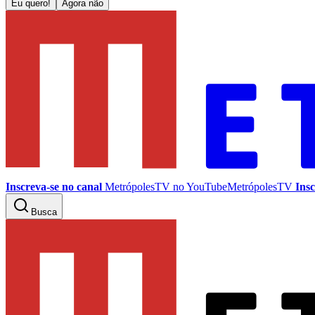
Eu quero!
Agora não
Inscreva-se no canal
MetrópolesTV no
YouTube
MetrópolesTV
Insc
Busca