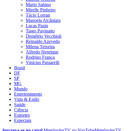
Mario Sabino
Mirelle Pinheiro
Tácio Lorran
Manoela Alcântara
Lucas Pasin
Tiago Pavinatto
Demétrio Vecchioli
Reinaldo Azevedo
Milena Teixeira
Alfredo Henrique
Rodrigo França
Vinícius Passarelli
Brasil
DF
SP
MG
Mundo
Entretenimento
Vida & Estilo
Saúde
Ciência
Esportes
Especiais
Inscreva-se no canal
MetrópolesTV no
YouTube
MetrópolesTV