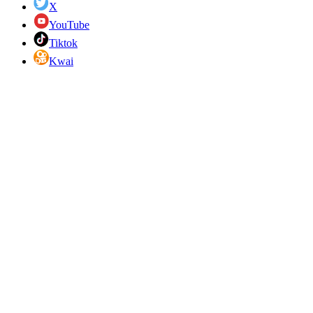
X
YouTube
Tiktok
Kwai