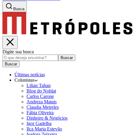
Busca
Digite sua busca
Buscar
Buscar
Últimas notícias
Colunistas
Lilian Tahan
Blog do Noblat
Carlos Carone
Andreza Matais
Claudia Meireles
Fábia Oliveira
Dinheiro & Negócios
Igor Gadelha
Ilca Maria Estevão
Isadora Teixeira