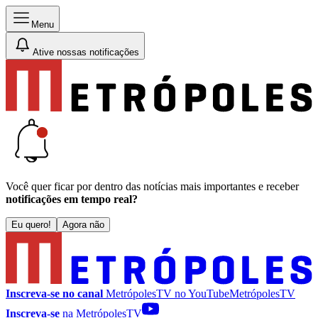
Menu
Ative nossas notificações
Você quer ficar por dentro das notícias mais importantes e receber
notificações em tempo real?
Eu quero!
Agora não
Inscreva-se no canal
MetrópolesTV no
YouTube
MetrópolesTV
Inscreva-se
na MetrópolesTV