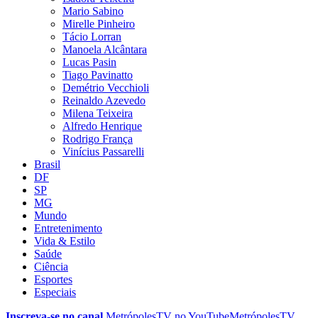
Mario Sabino
Mirelle Pinheiro
Tácio Lorran
Manoela Alcântara
Lucas Pasin
Tiago Pavinatto
Demétrio Vecchioli
Reinaldo Azevedo
Milena Teixeira
Alfredo Henrique
Rodrigo França
Vinícius Passarelli
Brasil
DF
SP
MG
Mundo
Entretenimento
Vida & Estilo
Saúde
Ciência
Esportes
Especiais
Inscreva-se no canal
MetrópolesTV no
YouTube
MetrópolesTV