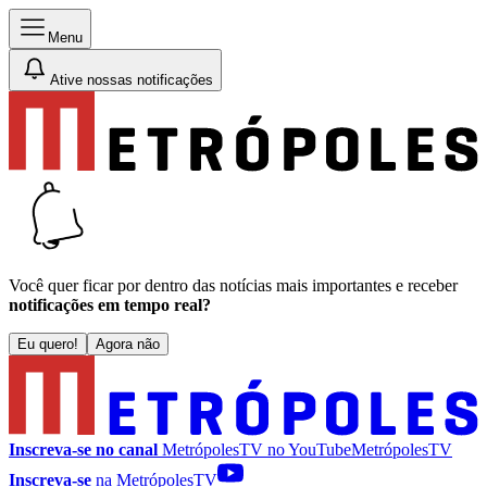
Menu
Ative nossas notificações
Você quer ficar por dentro das notícias mais importantes e receber
notificações em tempo real?
Eu quero!
Agora não
Inscreva-se no canal
MetrópolesTV no
YouTube
MetrópolesTV
Inscreva-se
na MetrópolesTV