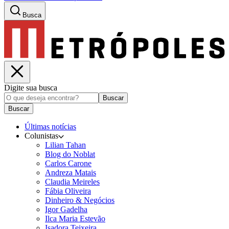
Busca
Digite sua busca
Buscar
Buscar
Últimas notícias
Colunistas
Lilian Tahan
Blog do Noblat
Carlos Carone
Andreza Matais
Claudia Meireles
Fábia Oliveira
Dinheiro & Negócios
Igor Gadelha
Ilca Maria Estevão
Isadora Teixeira