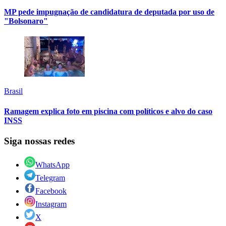
MP pede impugnação de candidatura de deputada por uso de
"Bolsonaro"
Brasil
Ramagem explica foto em piscina com políticos e alvo do caso
INSS
Siga nossas redes
WhatsApp
Telegram
Facebook
Instagram
X