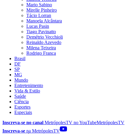
Mario Sabino
Mirelle Pinheiro
Tácio Lorran
Manoela Alcântara
Lucas Pasin
Tiago Pavinatto
Demétrio Vecchioli
Reinaldo Azevedo
Milena Teixeira
Rodrigo França
Brasil
DF
SP
MG
Mundo
Entretenimento
Vida & Estilo
Saúde
Ciência
Esportes
Especiais
Inscreva-se no canal
MetrópolesTV no
YouTube
MetrópolesTV
Inscreva-se
na MetrópolesTV