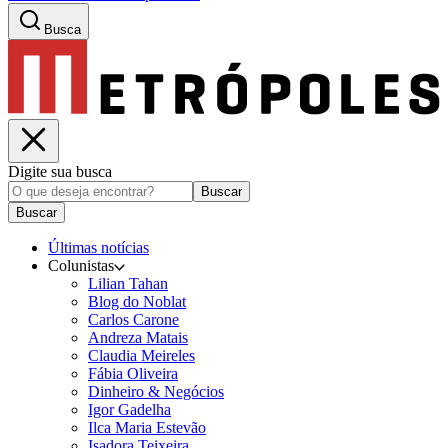
Busca
Digite sua busca
Buscar
Buscar
Últimas notícias
Colunistas
Lilian Tahan
Blog do Noblat
Carlos Carone
Andreza Matais
Claudia Meireles
Fábia Oliveira
Dinheiro & Negócios
Igor Gadelha
Ilca Maria Estevão
Isadora Teixeira