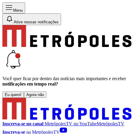
Menu
Ative nossas notificações
Você quer ficar por dentro das notícias mais importantes e receber
notificações em tempo real?
Eu quero!
Agora não
Inscreva-se no canal
MetrópolesTV no
YouTube
MetrópolesTV
Inscreva-se
na MetrópolesTV