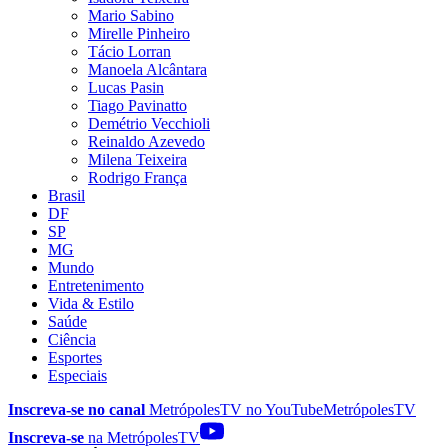
Mario Sabino
Mirelle Pinheiro
Tácio Lorran
Manoela Alcântara
Lucas Pasin
Tiago Pavinatto
Demétrio Vecchioli
Reinaldo Azevedo
Milena Teixeira
Rodrigo França
Brasil
DF
SP
MG
Mundo
Entretenimento
Vida & Estilo
Saúde
Ciência
Esportes
Especiais
Inscreva-se no canal
MetrópolesTV no
YouTube
MetrópolesTV
Inscreva-se
na MetrópolesTV