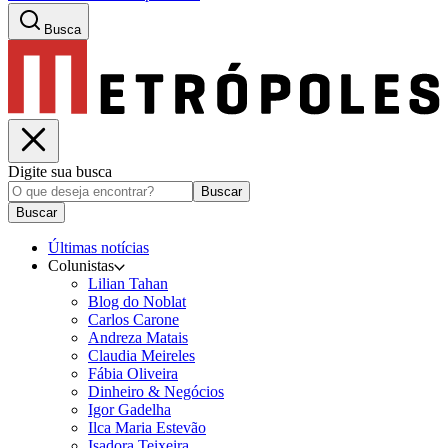
Busca
Digite sua busca
Buscar
Buscar
Últimas notícias
Colunistas
Lilian Tahan
Blog do Noblat
Carlos Carone
Andreza Matais
Claudia Meireles
Fábia Oliveira
Dinheiro & Negócios
Igor Gadelha
Ilca Maria Estevão
Isadora Teixeira