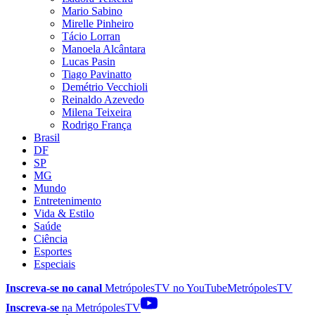
Mario Sabino
Mirelle Pinheiro
Tácio Lorran
Manoela Alcântara
Lucas Pasin
Tiago Pavinatto
Demétrio Vecchioli
Reinaldo Azevedo
Milena Teixeira
Rodrigo França
Brasil
DF
SP
MG
Mundo
Entretenimento
Vida & Estilo
Saúde
Ciência
Esportes
Especiais
Inscreva-se no canal
MetrópolesTV no
YouTube
MetrópolesTV
Inscreva-se
na MetrópolesTV