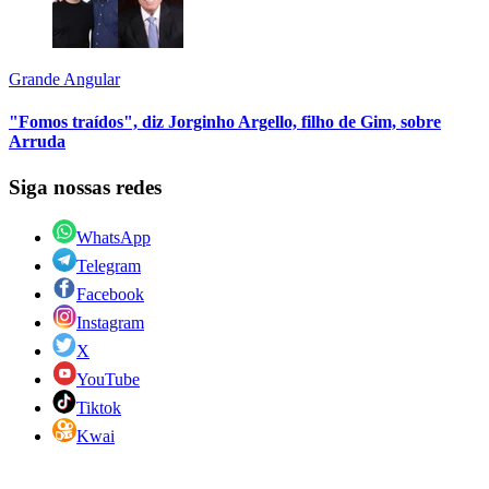
Grande Angular
"Fomos traídos", diz Jorginho Argello, filho de Gim, sobre
Arruda
Siga nossas redes
WhatsApp
Telegram
Facebook
Instagram
X
YouTube
Tiktok
Kwai