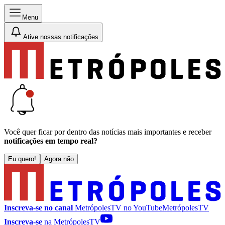
Menu
Ative nossas notificações
Você quer ficar por dentro das notícias mais importantes e receber
notificações em tempo real?
Eu quero!
Agora não
Inscreva-se no canal
MetrópolesTV no
YouTube
MetrópolesTV
Inscreva-se
na MetrópolesTV