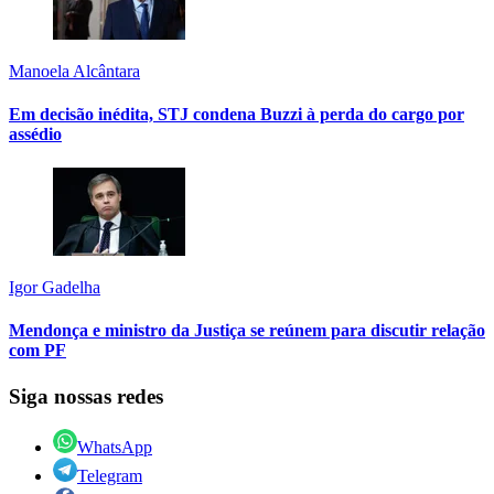
Manoela Alcântara
Em decisão inédita, STJ condena Buzzi à perda do cargo por
assédio
Igor Gadelha
Mendonça e ministro da Justiça se reúnem para discutir relação
com PF
Siga nossas redes
WhatsApp
Telegram