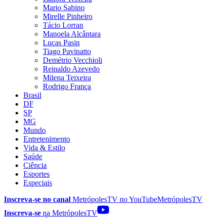
Mario Sabino
Mirelle Pinheiro
Tácio Lorran
Manoela Alcântara
Lucas Pasin
Tiago Pavinatto
Demétrio Vecchioli
Reinaldo Azevedo
Milena Teixeira
Rodrigo França
Brasil
DF
SP
MG
Mundo
Entretenimento
Vida & Estilo
Saúde
Ciência
Esportes
Especiais
Inscreva-se no canal
MetrópolesTV no
YouTube
MetrópolesTV
Inscreva-se
na MetrópolesTV