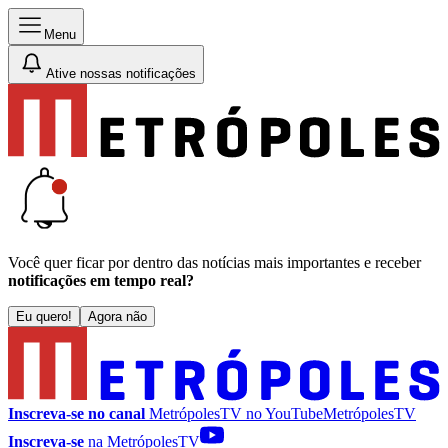
Menu
Ative nossas notificações
Você quer ficar por dentro das notícias mais importantes e receber
notificações em tempo real?
Eu quero!
Agora não
Inscreva-se no canal
MetrópolesTV no
YouTube
MetrópolesTV
Inscreva-se
na MetrópolesTV