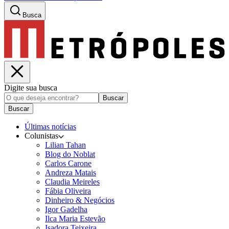
Busca
Digite sua busca
Buscar
Buscar
Últimas notícias
Colunistas
Lilian Tahan
Blog do Noblat
Carlos Carone
Andreza Matais
Claudia Meireles
Fábia Oliveira
Dinheiro & Negócios
Igor Gadelha
Ilca Maria Estevão
Isadora Teixeira