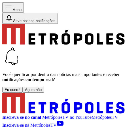
Menu
Ative nossas notificações
Você quer ficar por dentro das notícias mais importantes e receber
notificações em tempo real?
Eu quero!
Agora não
Inscreva-se no canal
MetrópolesTV no
YouTube
MetrópolesTV
Inscreva-se
na MetrópolesTV