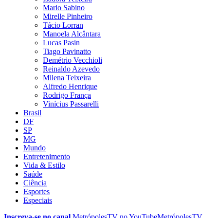
Mario Sabino
Mirelle Pinheiro
Tácio Lorran
Manoela Alcântara
Lucas Pasin
Tiago Pavinatto
Demétrio Vecchioli
Reinaldo Azevedo
Milena Teixeira
Alfredo Henrique
Rodrigo França
Vinícius Passarelli
Brasil
DF
SP
MG
Mundo
Entretenimento
Vida & Estilo
Saúde
Ciência
Esportes
Especiais
Inscreva-se no canal
MetrópolesTV no
YouTube
MetrópolesTV