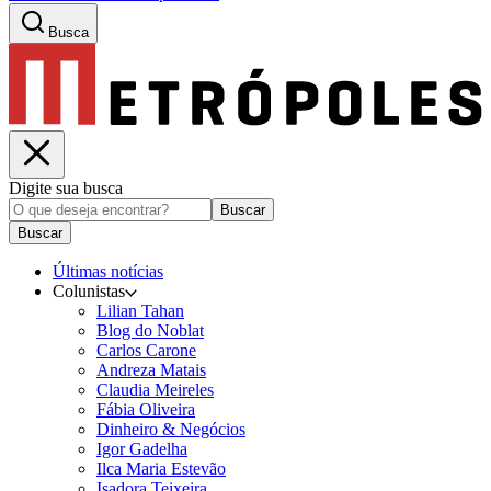
Busca
Digite sua busca
Buscar
Buscar
Últimas notícias
Colunistas
Lilian Tahan
Blog do Noblat
Carlos Carone
Andreza Matais
Claudia Meireles
Fábia Oliveira
Dinheiro & Negócios
Igor Gadelha
Ilca Maria Estevão
Isadora Teixeira