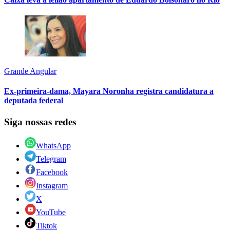
Grande Angular
Ex-primeira-dama, Mayara Noronha registra candidatura a
deputada federal
Siga nossas redes
WhatsApp
Telegram
Facebook
Instagram
X
YouTube
Tiktok