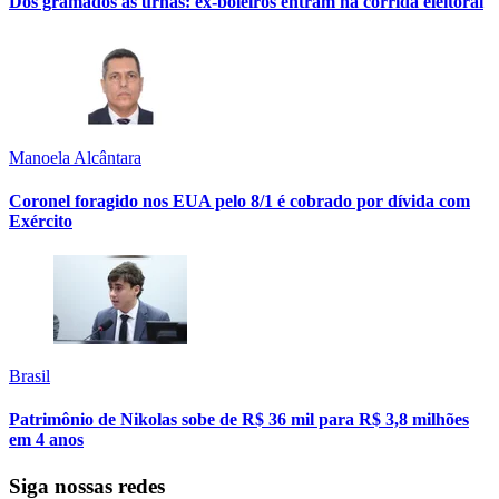
Dos gramados às urnas: ex-boleiros entram na corrida eleitoral
Manoela Alcântara
Coronel foragido nos EUA pelo 8/1 é cobrado por dívida com
Exército
Brasil
Patrimônio de Nikolas sobe de R$ 36 mil para R$ 3,8 milhões
em 4 anos
Siga nossas redes