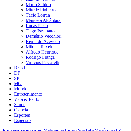
Mario Sabino
Mirelle Pinheiro
Tácio Lorran
Manoela Alcântara
Lucas Pasin
Tiago Pavinatto
Demétrio Vecchioli
Reinaldo Azevedo
Milena Teixeira
Alfredo Henrique
Rodrigo França
Vinícius Passarelli
Brasil
DF
SP
MG
Mundo
Entretenimento
Vida & Estilo
Saúde
Ciência
Esportes
Especiais
Inscreva-se no canal
MetrópolesTV no
YouTube
MetrópolesTV