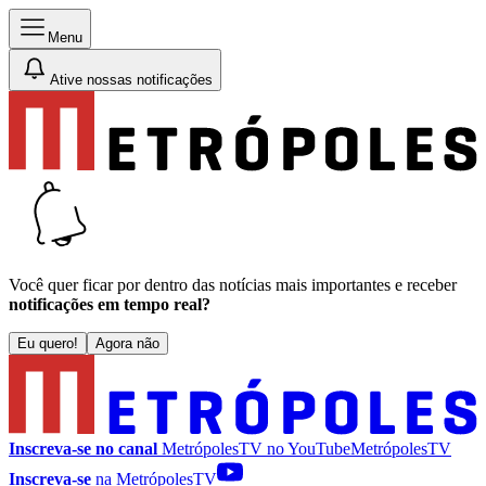
Menu
Ative nossas notificações
Você quer ficar por dentro das notícias mais importantes e receber
notificações em tempo real?
Eu quero!
Agora não
Inscreva-se no canal
MetrópolesTV no
YouTube
MetrópolesTV
Inscreva-se
na MetrópolesTV