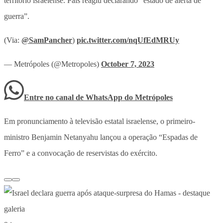
território israelense. País reagiu declarando “estado de alerta de
guerra”.
(Via:
@SamPancher
)
pic.twitter.com/nqUfEdMRUy
— Metrópoles (@Metropoles)
October 7, 2023
Entre no canal de WhatsApp
do
Metrópoles
Em pronunciamento à televisão estatal israelense, o primeiro-
ministro Benjamin Netanyahu lançou a operação “Espadas de
Ferro” e a convocação de reservistas do exército.