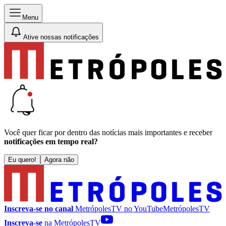
Menu
Ative nossas notificações
Você quer ficar por dentro das notícias mais importantes e receber
notificações em tempo real?
Eu quero!
Agora não
Inscreva-se no canal
MetrópolesTV no
YouTube
MetrópolesTV
Inscreva-se
na MetrópolesTV