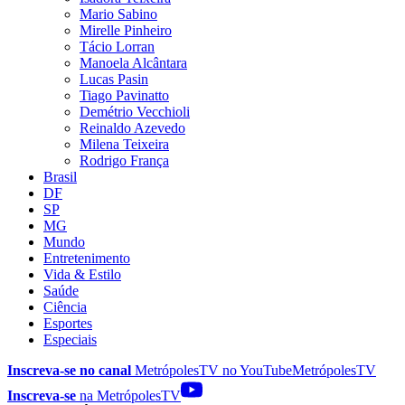
Mario Sabino
Mirelle Pinheiro
Tácio Lorran
Manoela Alcântara
Lucas Pasin
Tiago Pavinatto
Demétrio Vecchioli
Reinaldo Azevedo
Milena Teixeira
Rodrigo França
Brasil
DF
SP
MG
Mundo
Entretenimento
Vida & Estilo
Saúde
Ciência
Esportes
Especiais
Inscreva-se no canal
MetrópolesTV no
YouTube
MetrópolesTV
Inscreva-se
na MetrópolesTV