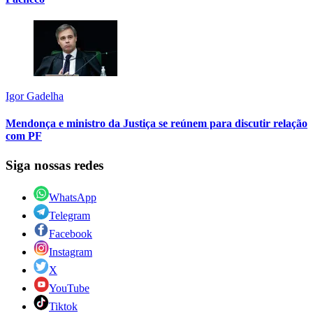
Igor Gadelha
Mendonça e ministro da Justiça se reúnem para discutir relação
com PF
Siga nossas redes
WhatsApp
Telegram
Facebook
Instagram
X
YouTube
Tiktok