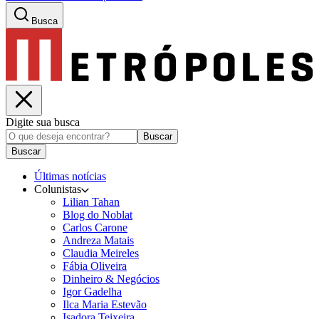
Busca
Digite sua busca
Buscar
Buscar
Últimas notícias
Colunistas
Lilian Tahan
Blog do Noblat
Carlos Carone
Andreza Matais
Claudia Meireles
Fábia Oliveira
Dinheiro & Negócios
Igor Gadelha
Ilca Maria Estevão
Isadora Teixeira