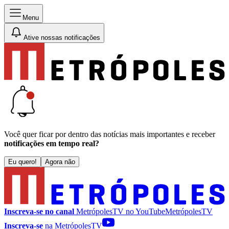
Menu
Ative nossas notificações
Você quer ficar por dentro das notícias mais importantes e receber
notificações em tempo real?
Eu quero!
Agora não
Inscreva-se no canal
MetrópolesTV no
YouTube
MetrópolesTV
Inscreva-se
na MetrópolesTV