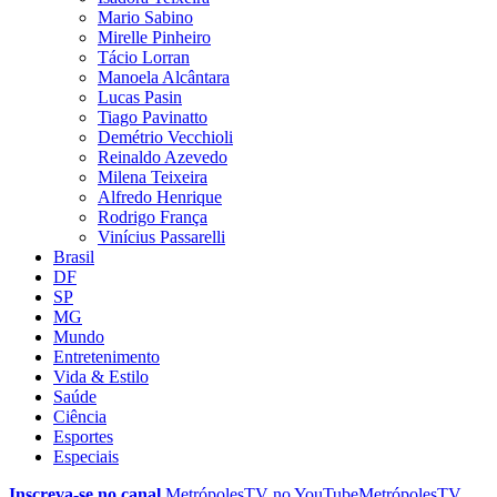
Mario Sabino
Mirelle Pinheiro
Tácio Lorran
Manoela Alcântara
Lucas Pasin
Tiago Pavinatto
Demétrio Vecchioli
Reinaldo Azevedo
Milena Teixeira
Alfredo Henrique
Rodrigo França
Vinícius Passarelli
Brasil
DF
SP
MG
Mundo
Entretenimento
Vida & Estilo
Saúde
Ciência
Esportes
Especiais
Inscreva-se no canal
MetrópolesTV no
YouTube
MetrópolesTV