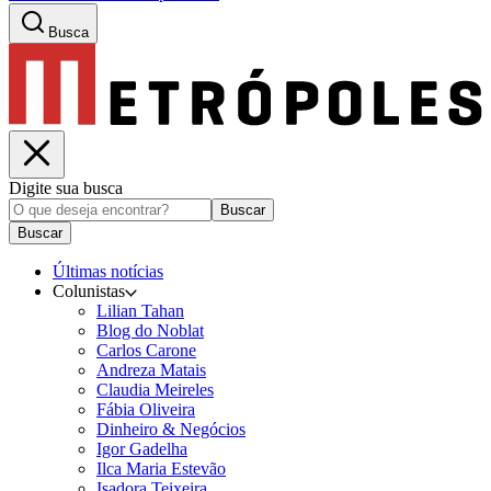
Busca
Digite sua busca
Buscar
Buscar
Últimas notícias
Colunistas
Lilian Tahan
Blog do Noblat
Carlos Carone
Andreza Matais
Claudia Meireles
Fábia Oliveira
Dinheiro & Negócios
Igor Gadelha
Ilca Maria Estevão
Isadora Teixeira