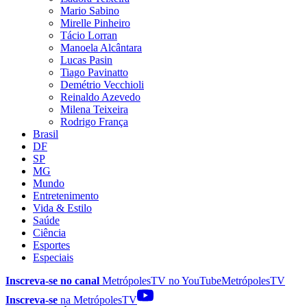
Mario Sabino
Mirelle Pinheiro
Tácio Lorran
Manoela Alcântara
Lucas Pasin
Tiago Pavinatto
Demétrio Vecchioli
Reinaldo Azevedo
Milena Teixeira
Rodrigo França
Brasil
DF
SP
MG
Mundo
Entretenimento
Vida & Estilo
Saúde
Ciência
Esportes
Especiais
Inscreva-se no canal
MetrópolesTV no
YouTube
MetrópolesTV
Inscreva-se
na MetrópolesTV