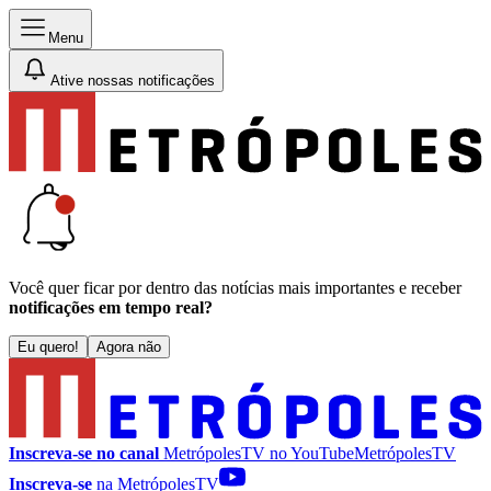
Menu
Ative nossas notificações
Você quer ficar por dentro das notícias mais importantes e receber
notificações em tempo real?
Eu quero!
Agora não
Inscreva-se no canal
MetrópolesTV no
YouTube
MetrópolesTV
Inscreva-se
na MetrópolesTV