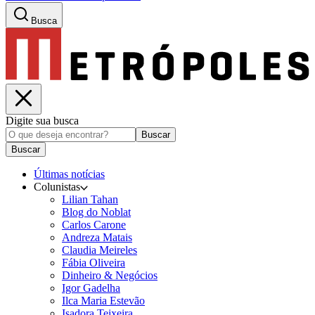
Busca
Digite sua busca
Buscar
Buscar
Últimas notícias
Colunistas
Lilian Tahan
Blog do Noblat
Carlos Carone
Andreza Matais
Claudia Meireles
Fábia Oliveira
Dinheiro & Negócios
Igor Gadelha
Ilca Maria Estevão
Isadora Teixeira