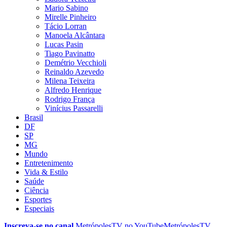
Mario Sabino
Mirelle Pinheiro
Tácio Lorran
Manoela Alcântara
Lucas Pasin
Tiago Pavinatto
Demétrio Vecchioli
Reinaldo Azevedo
Milena Teixeira
Alfredo Henrique
Rodrigo França
Vinícius Passarelli
Brasil
DF
SP
MG
Mundo
Entretenimento
Vida & Estilo
Saúde
Ciência
Esportes
Especiais
Inscreva-se no canal
MetrópolesTV no
YouTube
MetrópolesTV