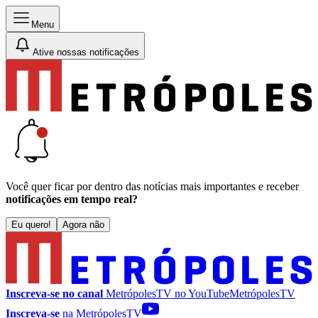
Menu
Ative nossas notificações
Você quer ficar por dentro das notícias mais importantes e receber
notificações em tempo real?
Eu quero!
Agora não
Inscreva-se no canal
MetrópolesTV no
YouTube
MetrópolesTV
Inscreva-se
na MetrópolesTV