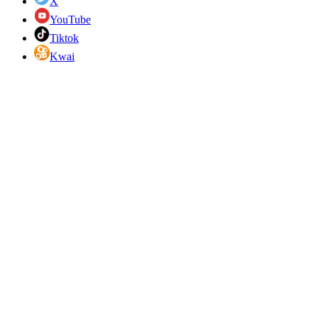
X
YouTube
Tiktok
Kwai