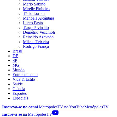
Mario Sabino
Mirelle Pinheiro
Tácio Lorran
Manoela Alcântara
Lucas Pasin
Tiago Pavinatto
Demétrio Vecchioli
Reinaldo Azevedo
Milena Teixeira
Rodrigo França
Brasil
DF
SP
MG
Mundo
Entretenimento
Vida & Estilo
Saúde
Ciência
Esportes
Especiais
Inscreva-se no canal
MetrópolesTV no
YouTube
MetrópolesTV
Inscreva-se
na MetrópolesTV