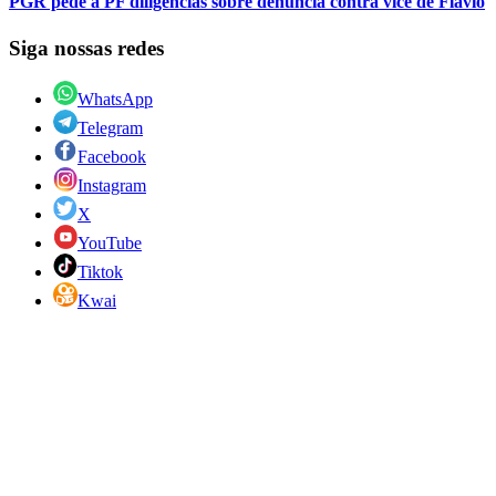
PGR pede à PF diligências sobre denúncia contra vice de Flávio
Siga nossas redes
WhatsApp
Telegram
Facebook
Instagram
X
YouTube
Tiktok
Kwai