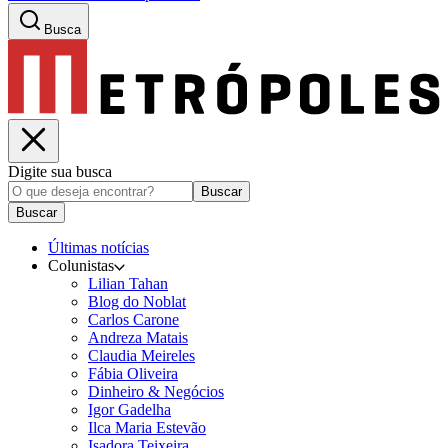
Busca
Digite sua busca
Buscar
Buscar
Últimas notícias
Colunistas
Lilian Tahan
Blog do Noblat
Carlos Carone
Andreza Matais
Claudia Meireles
Fábia Oliveira
Dinheiro & Negócios
Igor Gadelha
Ilca Maria Estevão
Isadora Teixeira