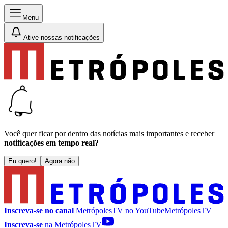
Menu
Ative nossas notificações
Você quer ficar por dentro das notícias mais importantes e receber
notificações em tempo real?
Eu quero!
Agora não
Inscreva-se no canal
MetrópolesTV no
YouTube
MetrópolesTV
Inscreva-se
na MetrópolesTV