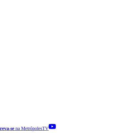
reva-se
na MetrópolesTV