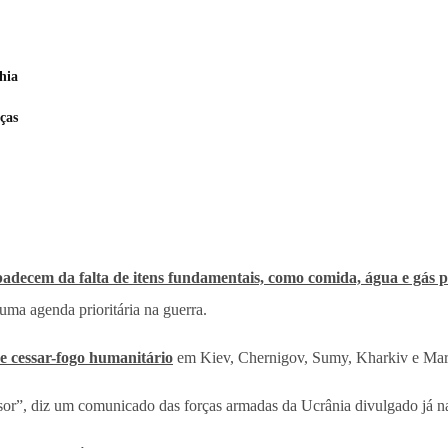
hia
ças
padecem da falta de itens fundamentais, como comida, água e gás 
uma agenda prioritária na guerra.
e cessar-fogo humanitário
em Kiev, Chernigov, Sumy, Kharkiv e Mariup
asor”, diz um comunicado das forças armadas da Ucrânia divulgado já na