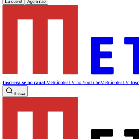
Eu quero!
Agora não
Inscreva-se no canal
MetrópolesTV no
YouTube
MetrópolesTV
Insc
Busca