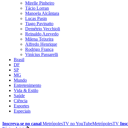
Mirelle Pinheiro
Tácio Lorran
Manoela Alcântara
Lucas Pasin
Tiago Pavinatto
Demétrio Vecchioli
Reinaldo Azevedo
Milena Teixeira
Alfredo Henrique
Rodrigo França
Vinícius Passarelli
Brasil
DF
SP
MG
Mundo
Entretenimento
Vida & Estilo
Saúde
Ciência
Esportes
Especiais
Inscreva-se no canal
MetrópolesTV no
YouTube
MetrópolesTV
Insc