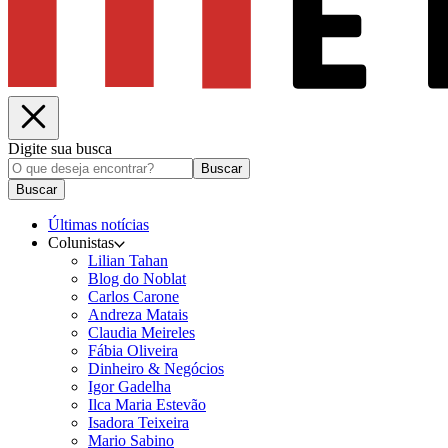
Digite sua busca
Buscar
Buscar
Últimas notícias
Colunistas
Lilian Tahan
Blog do Noblat
Carlos Carone
Andreza Matais
Claudia Meireles
Fábia Oliveira
Dinheiro & Negócios
Igor Gadelha
Ilca Maria Estevão
Isadora Teixeira
Mario Sabino