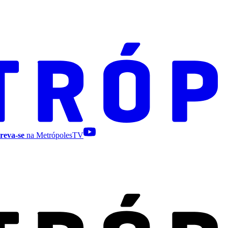
reva-se
na MetrópolesTV