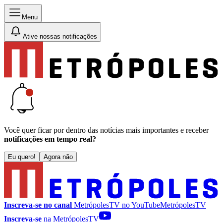
Menu
Ative nossas notificações
Você quer ficar por dentro das notícias mais importantes e receber
notificações em tempo real?
Eu quero!
Agora não
Inscreva-se no canal
MetrópolesTV no
YouTube
MetrópolesTV
Inscreva-se
na MetrópolesTV