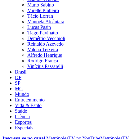
Mario Sabino
Mirelle Pinheiro
Tácio Lorran
Manoela Alcântara
Lucas Pasin
Tiago Pavinatto
Demétrio Vecchioli
Reinaldo Azevedo
Milena Teixeira
Alfredo Henrique
Rodrigo França
Vinícius Passarelli
Brasil
DF
SP
MG
Mundo
Entretenimento
Vida & Estilo
Saúde
Ciência
Esportes
Especiais
Inscreva-se no canal
MetrópolesTV no
YouTube
MetrópolesTV