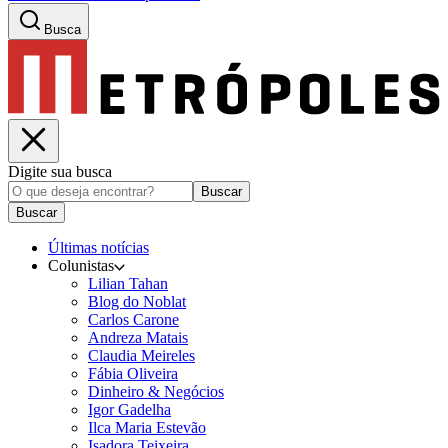
Busca
Digite sua busca
Buscar
Buscar
Últimas notícias
Colunistas
Lilian Tahan
Blog do Noblat
Carlos Carone
Andreza Matais
Claudia Meireles
Fábia Oliveira
Dinheiro & Negócios
Igor Gadelha
Ilca Maria Estevão
Isadora Teixeira