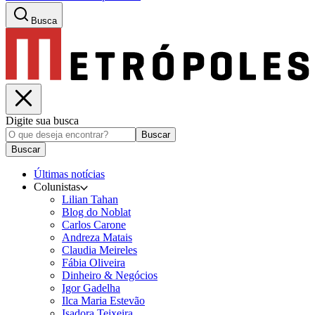
Busca
Digite sua busca
Buscar
Buscar
Últimas notícias
Colunistas
Lilian Tahan
Blog do Noblat
Carlos Carone
Andreza Matais
Claudia Meireles
Fábia Oliveira
Dinheiro & Negócios
Igor Gadelha
Ilca Maria Estevão
Isadora Teixeira