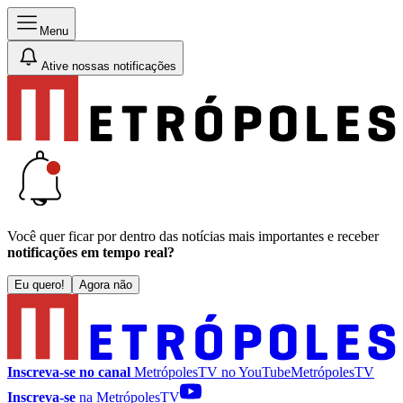
Menu
Ative nossas notificações
Você quer ficar por dentro das notícias mais importantes e receber
notificações em tempo real?
Eu quero!
Agora não
Inscreva-se no canal
MetrópolesTV no
YouTube
MetrópolesTV
Inscreva-se
na MetrópolesTV