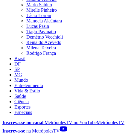
Mario Sabino
Mirelle Pinheiro
Tácio Lorran
Manoela Alcântara
Lucas Pasin
Tiago Pavinatto
Demétrio Vecchioli
Reinaldo Azevedo
Milena Teixeira
Rodrigo França
Brasil
DF
SP
MG
Mundo
Entretenimento
Vida & Estilo
Saúde
Ciência
Esportes
Especiais
Inscreva-se no canal
MetrópolesTV no
YouTube
MetrópolesTV
Inscreva-se
na MetrópolesTV