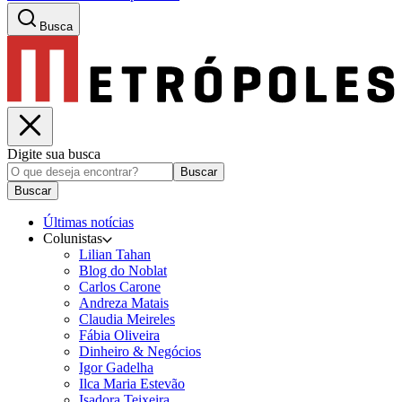
Busca
Digite sua busca
Buscar
Buscar
Últimas notícias
Colunistas
Lilian Tahan
Blog do Noblat
Carlos Carone
Andreza Matais
Claudia Meireles
Fábia Oliveira
Dinheiro & Negócios
Igor Gadelha
Ilca Maria Estevão
Isadora Teixeira