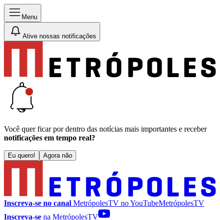
Menu
Ative nossas notificações
Você quer ficar por dentro das notícias mais importantes e receber
notificações em tempo real?
Eu quero!
Agora não
Inscreva-se no canal
MetrópolesTV no
YouTube
MetrópolesTV
Inscreva-se
na MetrópolesTV