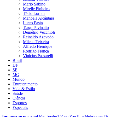
Mario Sabino
Mirelle Pinheiro
Tácio Lorran
Manoela Alcântara
Lucas Pasin
Tiago Pavinatto
Demétrio Vecchioli
Reinaldo Azevedo
Milena Teixeira
Alfredo Henrique
Rodrigo França
Vinícius Passarelli
Brasil
DF
SP
MG
Mundo
Entretenimento
Vida & Estilo
Saúde
Ciência
Esportes
Especiais
Inscreva-se no canal
MetrópolesTV no
YouTube
MetrópolesTV