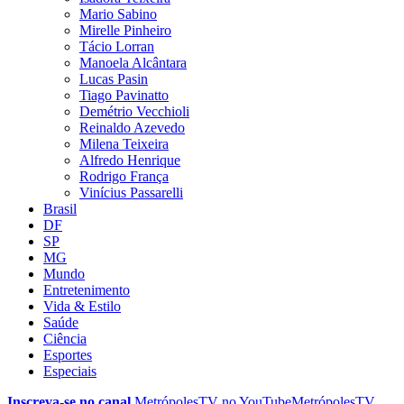
Mario Sabino
Mirelle Pinheiro
Tácio Lorran
Manoela Alcântara
Lucas Pasin
Tiago Pavinatto
Demétrio Vecchioli
Reinaldo Azevedo
Milena Teixeira
Alfredo Henrique
Rodrigo França
Vinícius Passarelli
Brasil
DF
SP
MG
Mundo
Entretenimento
Vida & Estilo
Saúde
Ciência
Esportes
Especiais
Inscreva-se no canal
MetrópolesTV no
YouTube
MetrópolesTV