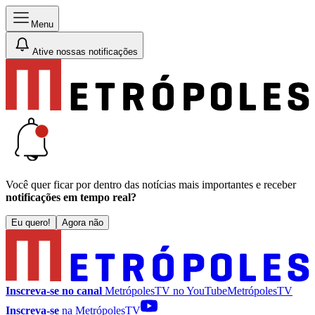
Menu
Ative nossas notificações
Você quer ficar por dentro das notícias mais importantes e receber
notificações em tempo real?
Eu quero!
Agora não
Inscreva-se no canal
MetrópolesTV no
YouTube
MetrópolesTV
Inscreva-se
na MetrópolesTV