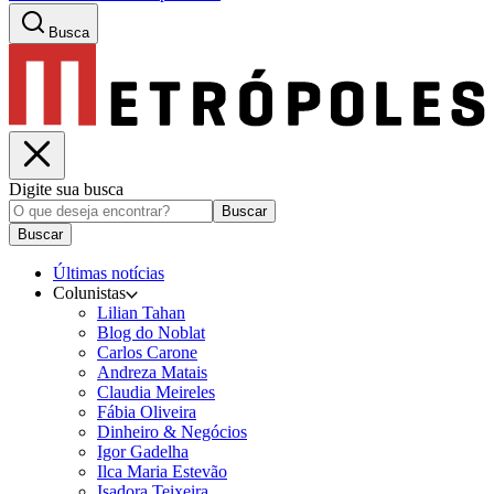
Busca
Digite sua busca
Buscar
Buscar
Últimas notícias
Colunistas
Lilian Tahan
Blog do Noblat
Carlos Carone
Andreza Matais
Claudia Meireles
Fábia Oliveira
Dinheiro & Negócios
Igor Gadelha
Ilca Maria Estevão
Isadora Teixeira