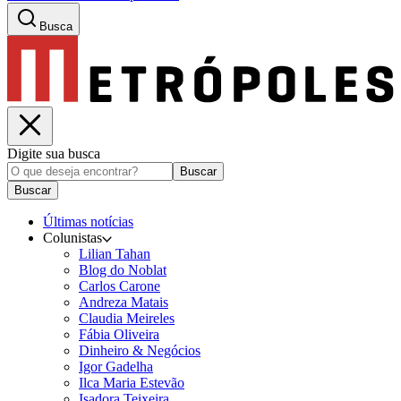
Busca
Digite sua busca
Buscar
Buscar
Últimas notícias
Colunistas
Lilian Tahan
Blog do Noblat
Carlos Carone
Andreza Matais
Claudia Meireles
Fábia Oliveira
Dinheiro & Negócios
Igor Gadelha
Ilca Maria Estevão
Isadora Teixeira