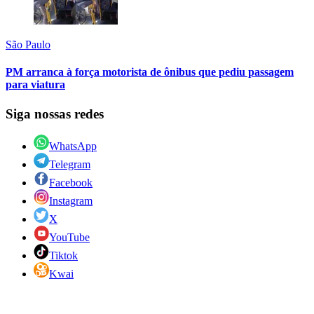
São Paulo
PM arranca à força motorista de ônibus que pediu passagem
para viatura
Siga nossas redes
WhatsApp
Telegram
Facebook
Instagram
X
YouTube
Tiktok
Kwai