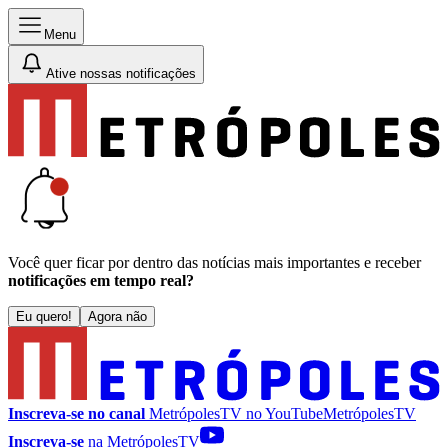
Menu
Ative nossas notificações
Você quer ficar por dentro das notícias mais importantes e receber
notificações em tempo real?
Eu quero!
Agora não
Inscreva-se no canal
MetrópolesTV no
YouTube
MetrópolesTV
Inscreva-se
na MetrópolesTV