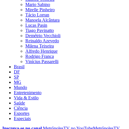
Mario Sabino
Mirelle Pinheiro
Tácio Lorran
Manoela Alcântara
Lucas Pasin
Tiago Pavinatto
Demétrio Vecchioli
Reinaldo Azevedo
Milena Teixeira
Alfredo Henrique
Rodrigo França
Vinícius Passarelli
Brasil
DF
SP
MG
Mundo
Entretenimento
Vida & Estilo
Saúde
Ciência
Esportes
Especiais
Inscreva-se no canal
MetrópolesTV no
YouTube
MetrópolesTV