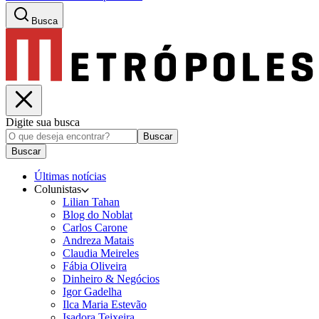
Busca
Digite sua busca
Buscar
Buscar
Últimas notícias
Colunistas
Lilian Tahan
Blog do Noblat
Carlos Carone
Andreza Matais
Claudia Meireles
Fábia Oliveira
Dinheiro & Negócios
Igor Gadelha
Ilca Maria Estevão
Isadora Teixeira