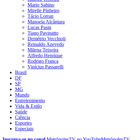
Mario Sabino
Mirelle Pinheiro
Tácio Lorran
Manoela Alcântara
Lucas Pasin
Tiago Pavinatto
Demétrio Vecchioli
Reinaldo Azevedo
Milena Teixeira
Alfredo Henrique
Rodrigo França
Vinícius Passarelli
Brasil
DF
SP
MG
Mundo
Entretenimento
Vida & Estilo
Saúde
Ciência
Esportes
Especiais
Inscreva-se no canal
MetrópolesTV no
YouTube
MetrópolesTV