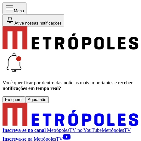
Menu
Ative nossas notificações
Você quer ficar por dentro das notícias mais importantes e receber
notificações em tempo real?
Eu quero!
Agora não
Inscreva-se no canal
MetrópolesTV no
YouTube
MetrópolesTV
Inscreva-se
na MetrópolesTV