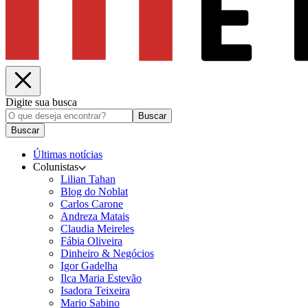
Digite sua busca
Buscar
Buscar
Últimas notícias
Colunistas
Lilian Tahan
Blog do Noblat
Carlos Carone
Andreza Matais
Claudia Meireles
Fábia Oliveira
Dinheiro & Negócios
Igor Gadelha
Ilca Maria Estevão
Isadora Teixeira
Mario Sabino