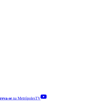
reva-se
na MetrópolesTV