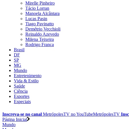
Mirelle Pinheiro
Tácio Lorran
Manoela Alcântara
Lucas Pasin
Tiago Pavinatto
Demétrio Vecchioli
Reinaldo Azevedo
Milena Teixeira
Rodrigo França
Brasil
DF
SP
MG
Mundo
Entretenimento
Vida & Estilo
Saúde
Ciência
Esportes
Especiais
Inscreva-se no canal
MetrópolesTV no
YouTube
MetrópolesTV
Insc
Página Inicial
Mundo