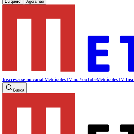
Eu quero!
Agora não
Inscreva-se no canal
MetrópolesTV no
YouTube
MetrópolesTV
Insc
Busca