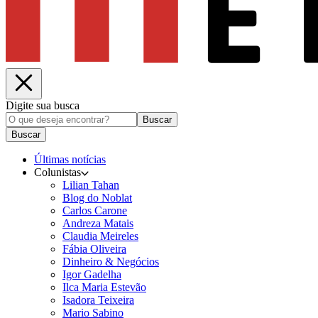
Digite sua busca
Buscar
Buscar
Últimas notícias
Colunistas
Lilian Tahan
Blog do Noblat
Carlos Carone
Andreza Matais
Claudia Meireles
Fábia Oliveira
Dinheiro & Negócios
Igor Gadelha
Ilca Maria Estevão
Isadora Teixeira
Mario Sabino