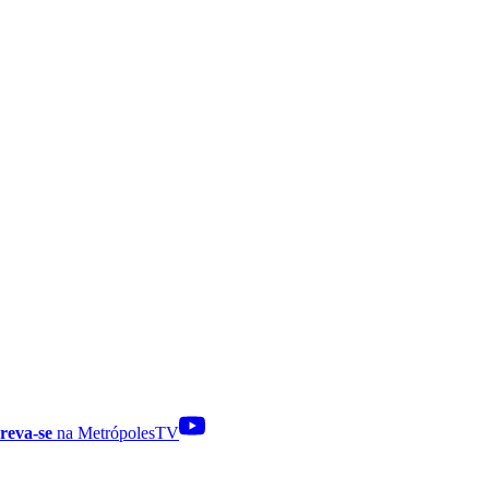
reva-se
na MetrópolesTV