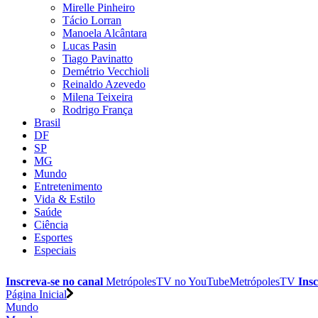
Mirelle Pinheiro
Tácio Lorran
Manoela Alcântara
Lucas Pasin
Tiago Pavinatto
Demétrio Vecchioli
Reinaldo Azevedo
Milena Teixeira
Rodrigo França
Brasil
DF
SP
MG
Mundo
Entretenimento
Vida & Estilo
Saúde
Ciência
Esportes
Especiais
Inscreva-se no canal
MetrópolesTV no
YouTube
MetrópolesTV
Insc
Página Inicial
Mundo