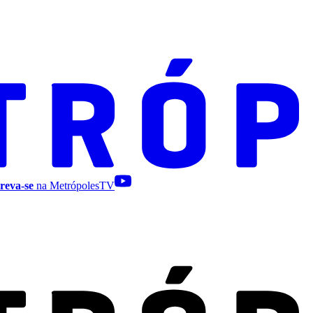
reva-se
na MetrópolesTV