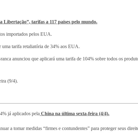
a Libertação”, tarifas a 117 países pelo mundo.
utos importados pelos EUA.
r uma tarifa retaliatória de 34% aos EUA.
a Branca anunciou que aplicará uma tarifa de 104% sobre todos os produt
ira (9/4).
4% já aplicados pela
China na última sexta-feira (4/4).
inuar a tomar medidas “firmes e contundentes” para proteger seus direito