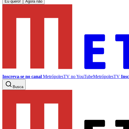
Eu quero!
Agora não
Inscreva-se no canal
MetrópolesTV no
YouTube
MetrópolesTV
Insc
Busca