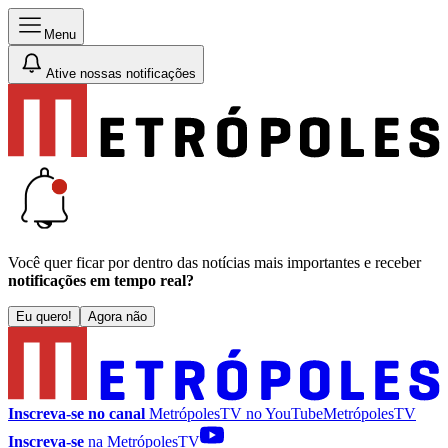
Menu
Ative nossas notificações
Você quer ficar por dentro das notícias mais importantes e receber
notificações em tempo real?
Eu quero!
Agora não
Inscreva-se no canal
MetrópolesTV no
YouTube
MetrópolesTV
Inscreva-se
na MetrópolesTV