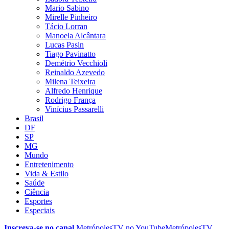
Mario Sabino
Mirelle Pinheiro
Tácio Lorran
Manoela Alcântara
Lucas Pasin
Tiago Pavinatto
Demétrio Vecchioli
Reinaldo Azevedo
Milena Teixeira
Alfredo Henrique
Rodrigo França
Vinícius Passarelli
Brasil
DF
SP
MG
Mundo
Entretenimento
Vida & Estilo
Saúde
Ciência
Esportes
Especiais
Inscreva-se no canal
MetrópolesTV no
YouTube
MetrópolesTV