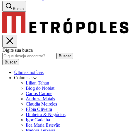
Busca
Digite sua busca
Buscar
Buscar
Últimas notícias
Colunistas
Lilian Tahan
Blog do Noblat
Carlos Carone
Andreza Matais
Claudia Meireles
Fábia Oliveira
Dinheiro & Negócios
Igor Gadelha
Ilca Maria Estevão
Isadora Teixeira