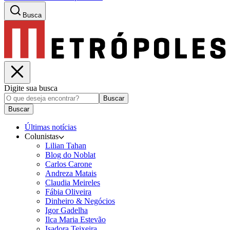
Busca
Digite sua busca
Buscar
Buscar
Últimas notícias
Colunistas
Lilian Tahan
Blog do Noblat
Carlos Carone
Andreza Matais
Claudia Meireles
Fábia Oliveira
Dinheiro & Negócios
Igor Gadelha
Ilca Maria Estevão
Isadora Teixeira