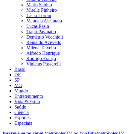
Mario Sabino
Mirelle Pinheiro
Tácio Lorran
Manoela Alcântara
Lucas Pasin
Tiago Pavinatto
Demétrio Vecchioli
Reinaldo Azevedo
Milena Teixeira
Alfredo Henrique
Rodrigo França
Vinícius Passarelli
Brasil
DF
SP
MG
Mundo
Entretenimento
Vida & Estilo
Saúde
Ciência
Esportes
Especiais
Inscreva-se no canal
MetrópolesTV no
YouTube
MetrópolesTV