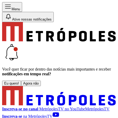
Menu
Ative nossas notificações
Você quer ficar por dentro das notícias mais importantes e receber
notificações em tempo real?
Eu quero!
Agora não
Inscreva-se no canal
MetrópolesTV no
YouTube
MetrópolesTV
Inscreva-se
na MetrópolesTV