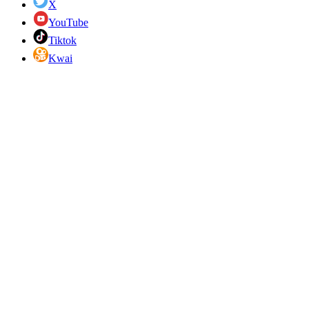
X
YouTube
Tiktok
Kwai