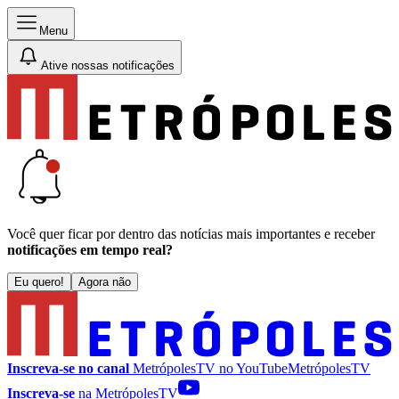
Menu
Ative nossas notificações
Você quer ficar por dentro das notícias mais importantes e receber
notificações em tempo real?
Eu quero!
Agora não
Inscreva-se no canal
MetrópolesTV no
YouTube
MetrópolesTV
Inscreva-se
na MetrópolesTV