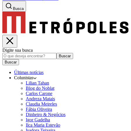
Busca
Digite sua busca
Buscar
Buscar
Últimas notícias
Colunistas
Lilian Tahan
Blog do Noblat
Carlos Carone
Andreza Matais
Claudia Meireles
Fábia Oliveira
Dinheiro & Negócios
Igor Gadelha
Ilca Maria Estevão
Isadora Teixeira