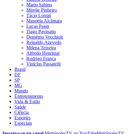
Mario Sabino
Mirelle Pinheiro
Tácio Lorran
Manoela Alcântara
Lucas Pasin
Tiago Pavinatto
Demétrio Vecchioli
Reinaldo Azevedo
Milena Teixeira
Alfredo Henrique
Rodrigo França
Vinícius Passarelli
Brasil
DF
SP
MG
Mundo
Entretenimento
Vida & Estilo
Saúde
Ciência
Esportes
Especiais
Inscreva-se no canal
MetrópolesTV no
YouTube
MetrópolesTV