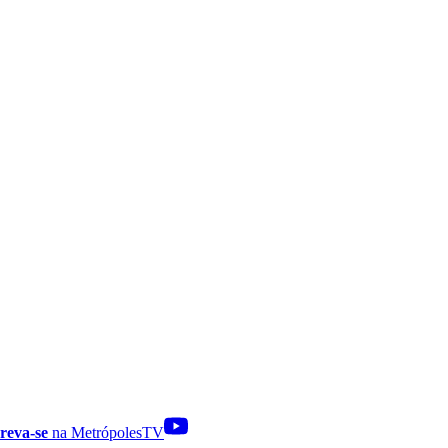
reva-se
na MetrópolesTV