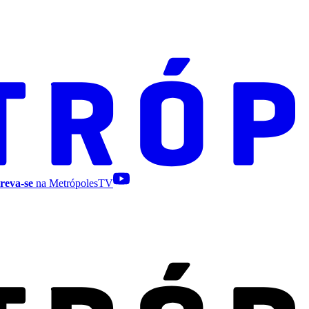
reva-se
na MetrópolesTV