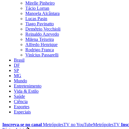
Mirelle Pinheiro
Tácio Lorran
Manoela Alcântara
Lucas Pasin
Tiago Pavinatto
Demétrio Vecchioli
Reinaldo Azevedo
Milena Teixeira
Alfredo Henrique
Rodrigo França
Vinícius Passarelli
Brasil
DF
SP
MG
Mundo
Entretenimento
Vida & Estilo
Saúde
Ciência
Esportes
Especiais
Inscreva-se no canal
MetrópolesTV no
YouTube
MetrópolesTV
Insc