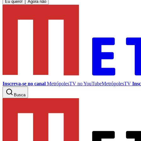
Eu quero!
Agora não
Inscreva-se no canal
MetrópolesTV no
YouTube
MetrópolesTV
Insc
Busca