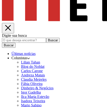
Digite sua busca
Buscar
Buscar
Últimas notícias
Colunistas
Lilian Tahan
Blog do Noblat
Carlos Carone
Andreza Matais
Claudia Meireles
Fábia Oliveira
Dinheiro & Negócios
Igor Gadelha
Ilca Maria Estevão
Isadora Teixeira
Mario Sabino