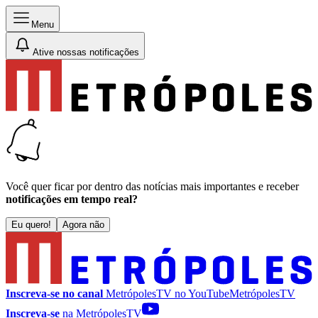
Menu
Ative nossas notificações
Você quer ficar por dentro das notícias mais importantes e receber
notificações em tempo real?
Eu quero!
Agora não
Inscreva-se no canal
MetrópolesTV no
YouTube
MetrópolesTV
Inscreva-se
na MetrópolesTV