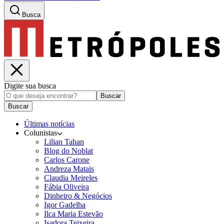
Busca
Digite sua busca
Buscar
Buscar
Últimas notícias
Colunistas
Lilian Tahan
Blog do Noblat
Carlos Carone
Andreza Matais
Claudia Meireles
Fábia Oliveira
Dinheiro & Negócios
Igor Gadelha
Ilca Maria Estevão
Isadora Teixeira