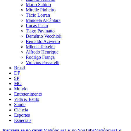
Mario Sabino
Mirelle Pinheiro
Tácio Lorran
Manoela Alcântara
Lucas Pasin
Tiago Pavinatto
Demétrio Vecchioli
Reinaldo Azevedo
Milena Teixeira
Alfredo Henrique
Rodrigo França
Vinícius Passarelli
Brasil
DF
SP
MG
Mundo
Entretenimento
Vida & Estilo
Saúde
Ciência
Esportes
Especiais
Inscreva-se no canal
MetrópolesTV no
YouTube
MetrópolesTV