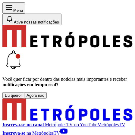
Menu
Ative nossas notificações
Você quer ficar por dentro das notícias mais importantes e receber
notificações em tempo real?
Eu quero!
Agora não
Inscreva-se no canal
MetrópolesTV no
YouTube
MetrópolesTV
Inscreva-se
na MetrópolesTV