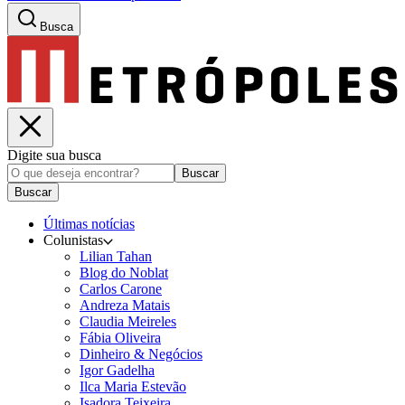
Busca
Digite sua busca
Buscar
Buscar
Últimas notícias
Colunistas
Lilian Tahan
Blog do Noblat
Carlos Carone
Andreza Matais
Claudia Meireles
Fábia Oliveira
Dinheiro & Negócios
Igor Gadelha
Ilca Maria Estevão
Isadora Teixeira