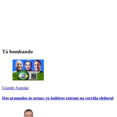
Tá bombando
Grande Angular
Dos gramados às urnas: ex-boleiros entram na corrida eleitoral