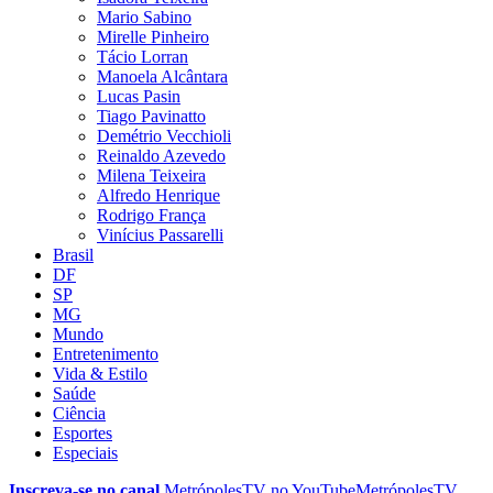
Mario Sabino
Mirelle Pinheiro
Tácio Lorran
Manoela Alcântara
Lucas Pasin
Tiago Pavinatto
Demétrio Vecchioli
Reinaldo Azevedo
Milena Teixeira
Alfredo Henrique
Rodrigo França
Vinícius Passarelli
Brasil
DF
SP
MG
Mundo
Entretenimento
Vida & Estilo
Saúde
Ciência
Esportes
Especiais
Inscreva-se no canal
MetrópolesTV no
YouTube
MetrópolesTV