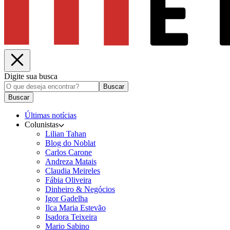
Digite sua busca
Buscar
Buscar
Últimas notícias
Colunistas
Lilian Tahan
Blog do Noblat
Carlos Carone
Andreza Matais
Claudia Meireles
Fábia Oliveira
Dinheiro & Negócios
Igor Gadelha
Ilca Maria Estevão
Isadora Teixeira
Mario Sabino