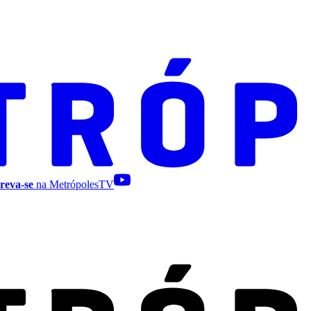
reva-se
na MetrópolesTV