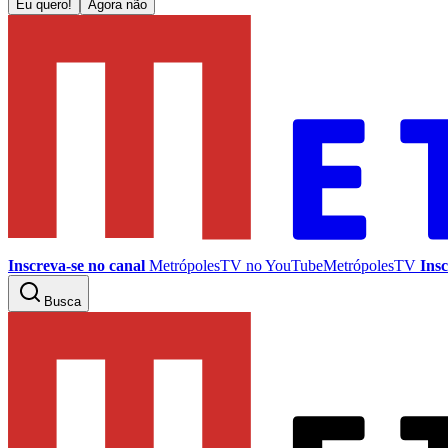
Eu quero!
Agora não
Inscreva-se no canal
MetrópolesTV no
YouTube
MetrópolesTV
Insc
Busca