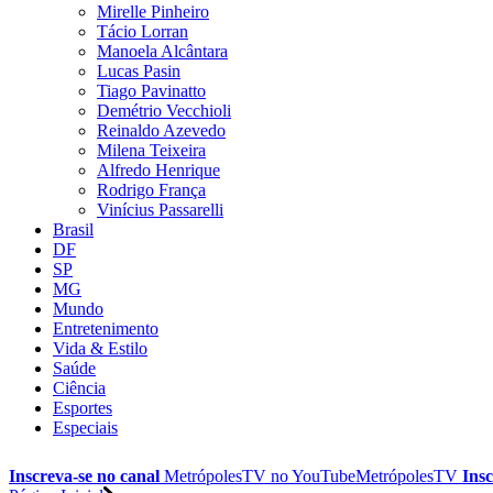
Mirelle Pinheiro
Tácio Lorran
Manoela Alcântara
Lucas Pasin
Tiago Pavinatto
Demétrio Vecchioli
Reinaldo Azevedo
Milena Teixeira
Alfredo Henrique
Rodrigo França
Vinícius Passarelli
Brasil
DF
SP
MG
Mundo
Entretenimento
Vida & Estilo
Saúde
Ciência
Esportes
Especiais
Inscreva-se no canal
MetrópolesTV no
YouTube
MetrópolesTV
Insc