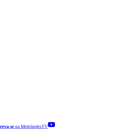
reva-se
na MetrópolesTV