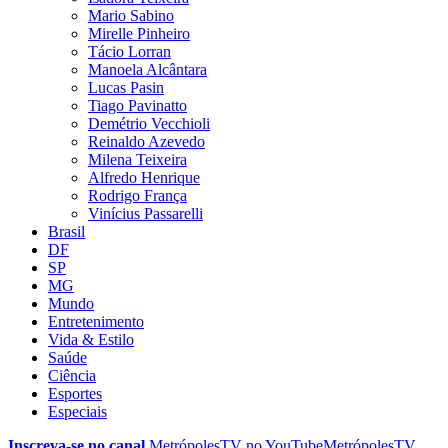
Mario Sabino
Mirelle Pinheiro
Tácio Lorran
Manoela Alcântara
Lucas Pasin
Tiago Pavinatto
Demétrio Vecchioli
Reinaldo Azevedo
Milena Teixeira
Alfredo Henrique
Rodrigo França
Vinícius Passarelli
Brasil
DF
SP
MG
Mundo
Entretenimento
Vida & Estilo
Saúde
Ciência
Esportes
Especiais
Inscreva-se no canal
MetrópolesTV no
YouTube
MetrópolesTV