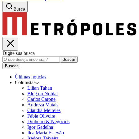
Busca
Digite sua busca
Buscar
Buscar
Últimas notícias
Colunistas
Lilian Tahan
Blog do Noblat
Carlos Carone
Andreza Matais
Claudia Meireles
Fábia Oliveira
Dinheiro & Negócios
Igor Gadelha
Ilca Maria Estevão
Isadora Teixeira