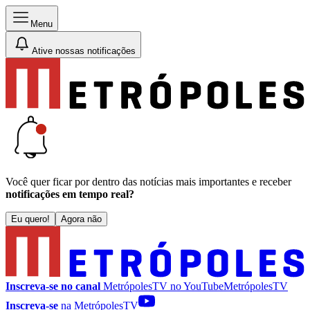
Menu
Ative nossas notificações
Você quer ficar por dentro das notícias mais importantes e receber
notificações em tempo real?
Eu quero!
Agora não
Inscreva-se no canal
MetrópolesTV no
YouTube
MetrópolesTV
Inscreva-se
na MetrópolesTV