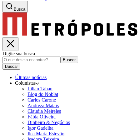
Busca
Digite sua busca
Buscar
Buscar
Últimas notícias
Colunistas
Lilian Tahan
Blog do Noblat
Carlos Carone
Andreza Matais
Claudia Meireles
Fábia Oliveira
Dinheiro & Negócios
Igor Gadelha
Ilca Maria Estevão
Isadora Teixeira