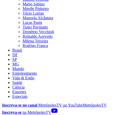
Mario Sabino
Mirelle Pinheiro
Tácio Lorran
Manoela Alcântara
Lucas Pasin
Tiago Pavinatto
Demétrio Vecchioli
Reinaldo Azevedo
Milena Teixeira
Rodrigo França
Brasil
DF
SP
MG
Mundo
Entretenimento
Vida & Estilo
Saúde
Ciência
Esportes
Especiais
Inscreva-se no canal
MetrópolesTV no
YouTube
MetrópolesTV
Inscreva-se
na MetrópolesTV