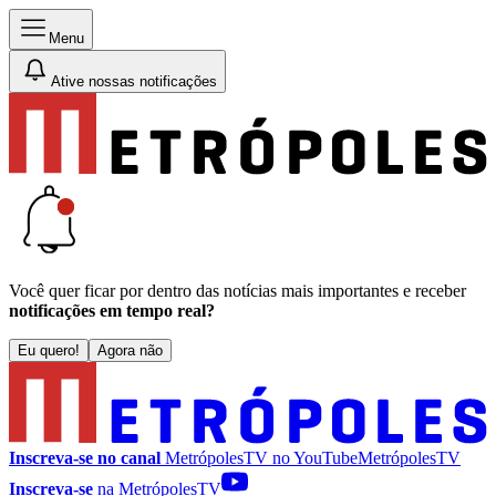
Menu
Ative nossas notificações
Você quer ficar por dentro das notícias mais importantes e receber
notificações em tempo real?
Eu quero!
Agora não
Inscreva-se no canal
MetrópolesTV no
YouTube
MetrópolesTV
Inscreva-se
na MetrópolesTV