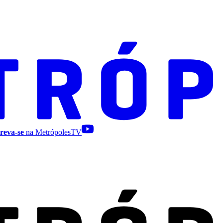
reva-se
na MetrópolesTV