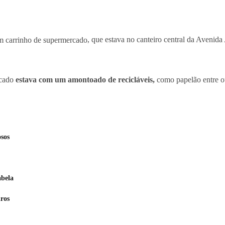
m carrinho de supermercado
, que estava no canteiro central da Aveni
rcado
estava com um amontoado de recicláveis,
como papelão entre ou
sos
abela
ros