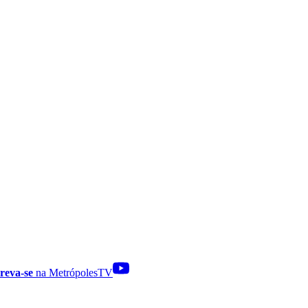
reva-se
na MetrópolesTV