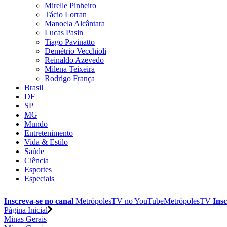
Mirelle Pinheiro
Tácio Lorran
Manoela Alcântara
Lucas Pasin
Tiago Pavinatto
Demétrio Vecchioli
Reinaldo Azevedo
Milena Teixeira
Rodrigo França
Brasil
DF
SP
MG
Mundo
Entretenimento
Vida & Estilo
Saúde
Ciência
Esportes
Especiais
Inscreva-se no canal
MetrópolesTV no
YouTube
MetrópolesTV
Insc
Página Inicial
Minas Gerais