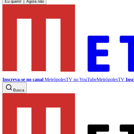
Eu quero!
Agora não
Inscreva-se no canal
MetrópolesTV no
YouTube
MetrópolesTV
Insc
Busca