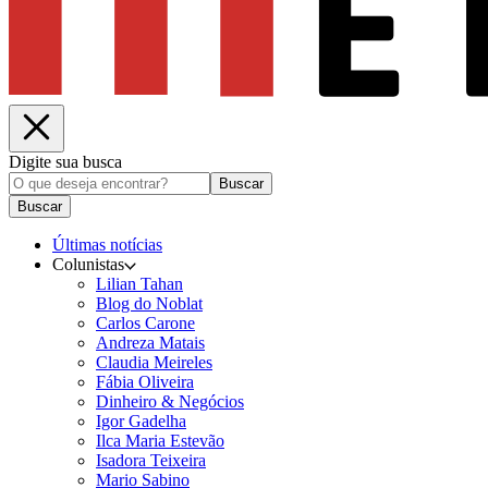
Digite sua busca
Buscar
Buscar
Últimas notícias
Colunistas
Lilian Tahan
Blog do Noblat
Carlos Carone
Andreza Matais
Claudia Meireles
Fábia Oliveira
Dinheiro & Negócios
Igor Gadelha
Ilca Maria Estevão
Isadora Teixeira
Mario Sabino