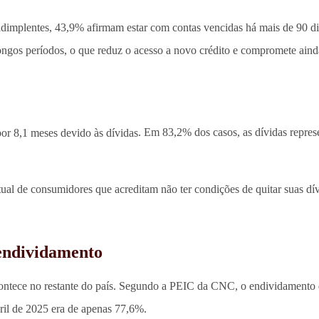
nadimplentes, 43,9% afirmam estar com contas vencidas há mais de 90 d
longos períodos, o que reduz o acesso a novo crédito e compromete ain
or 8,1 meses devido às dívidas
. Em 83,2% dos casos, as dívidas repre
tual de consumidores que acreditam não ter condições de quitar suas dí
 endividamento
contece no restante do país. Segundo a PEIC da CNC, o endividamento d
ril de 2025 era de apenas 77,6%.