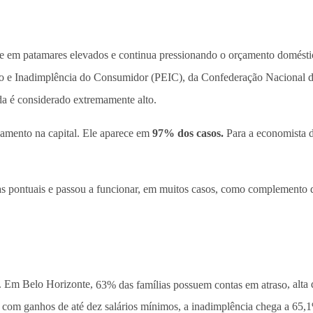
 em patamares elevados e continua pressionando o orçamento domést
to e Inadimplência do Consumidor (PEIC), da Confederação Nacional 
nda é considerado extremamente alto.
damento na capital. Ele aparece em
97% dos casos.
Para a economista d
as pontuais e passou a funcionar, em muitos casos, como complemento d
ia. Em Belo Horizonte,
63% das famílias possuem contas em atraso
, alt
s com ganhos de até dez salários mínimos, a inadimplência chega a 65,1