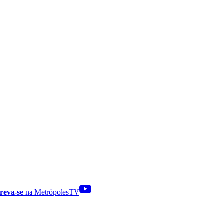
reva-se
na MetrópolesTV