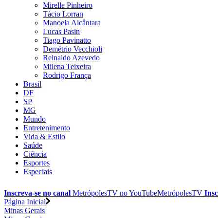
Mirelle Pinheiro
Tácio Lorran
Manoela Alcântara
Lucas Pasin
Tiago Pavinatto
Demétrio Vecchioli
Reinaldo Azevedo
Milena Teixeira
Rodrigo França
Brasil
DF
SP
MG
Mundo
Entretenimento
Vida & Estilo
Saúde
Ciência
Esportes
Especiais
Inscreva-se no canal
MetrópolesTV no
YouTube
MetrópolesTV
Insc
Página Inicial
Minas Gerais