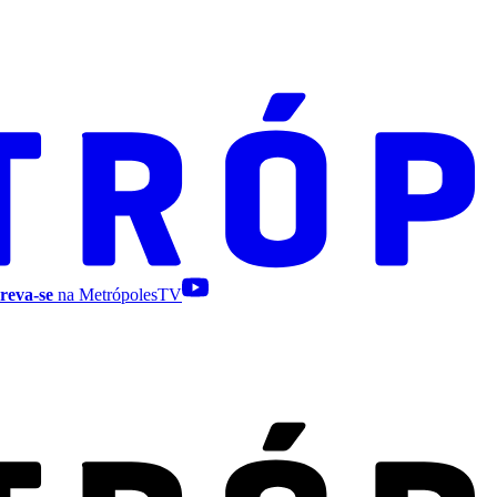
reva-se
na MetrópolesTV