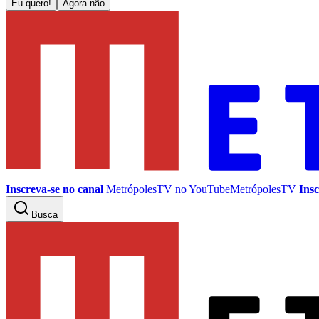
Eu quero!
Agora não
Inscreva-se no canal
MetrópolesTV no
YouTube
MetrópolesTV
Insc
Busca