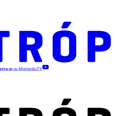
reva-se
na MetrópolesTV