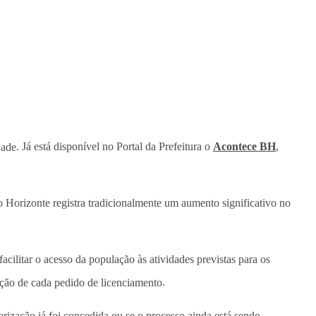
dade
. Já está disponível no Portal da Prefeitura o
Acontece BH
,
 Horizonte registra tradicionalmente um aumento significativo no
cilitar o acesso da população às atividades previstas para os
uação de cada pedido de licenciamento
.
orização já foi concedida ou se o processo ainda está sendo