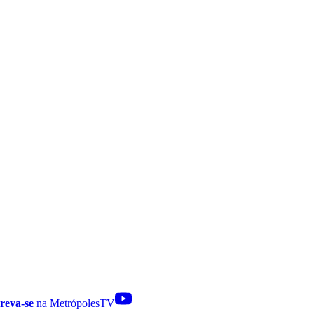
reva-se
na MetrópolesTV