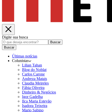
Digite sua busca
Buscar
Buscar
Últimas notícias
Colunistas
Lilian Tahan
Blog do Noblat
Carlos Carone
Andreza Matais
Claudia Meireles
Fábia Oliveira
Dinheiro & Negócios
Igor Gadelha
Ilca Maria Estevão
Isadora Teixeira
Mario Sabino