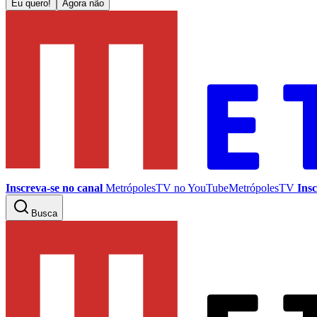
Eu quero!
Agora não
Inscreva-se no canal
MetrópolesTV no
YouTube
MetrópolesTV
Insc
Busca