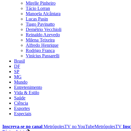
Mirelle Pinheiro
Tácio Lorran
Manoela Alcântara
Lucas Pasin
Tiago Pavinatto
Demétrio Vecchioli
Reinaldo Azevedo
Milena Teixeira
Alfredo Henrique
Rodrigo França
Vinícius Passarelli
Brasil
DF
SP
MG
Mundo
Entretenimento
Vida & Estilo
Saúde
Ciência
Esportes
Especiais
Inscreva-se no canal
MetrópolesTV no
YouTube
MetrópolesTV
Insc