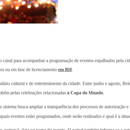
 canal para acompanhar a programação de eventos espalhados pela ci
ados ou em fase de licenciamento
em BH
.
io cultural e de entretenimento da cidade. Entre junho e agosto, Belo
ambém pelas celebrações relacionadas
à Copa do Mundo
.
istema busca ampliar a transparência dos processos de autorização e fa
 quais eventos estão programados, onde serão realizados e qual é a sit
rro, regional, data ou nome do evento. O painel também informa se a aut