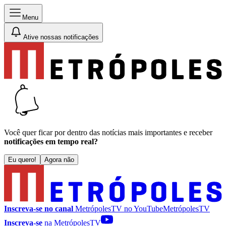
Menu
Ative nossas notificações
Você quer ficar por dentro das notícias mais importantes e receber
notificações em tempo real?
Eu quero!
Agora não
Inscreva-se no canal
MetrópolesTV no
YouTube
MetrópolesTV
Inscreva-se
na MetrópolesTV