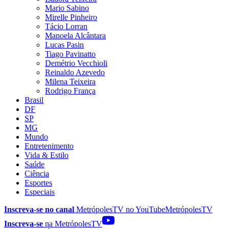
Mario Sabino
Mirelle Pinheiro
Tácio Lorran
Manoela Alcântara
Lucas Pasin
Tiago Pavinatto
Demétrio Vecchioli
Reinaldo Azevedo
Milena Teixeira
Rodrigo França
Brasil
DF
SP
MG
Mundo
Entretenimento
Vida & Estilo
Saúde
Ciência
Esportes
Especiais
Inscreva-se no canal
MetrópolesTV no
YouTube
MetrópolesTV
Inscreva-se
na MetrópolesTV