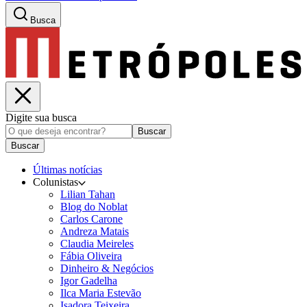
Busca
Digite sua busca
Buscar
Buscar
Últimas notícias
Colunistas
Lilian Tahan
Blog do Noblat
Carlos Carone
Andreza Matais
Claudia Meireles
Fábia Oliveira
Dinheiro & Negócios
Igor Gadelha
Ilca Maria Estevão
Isadora Teixeira