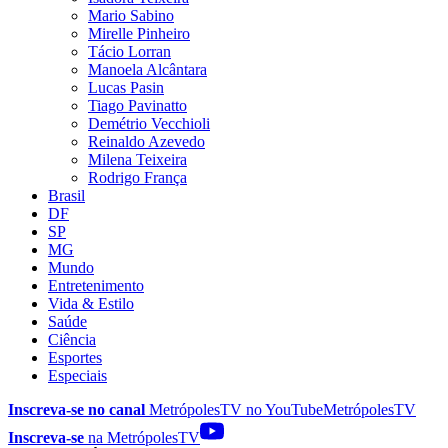
Mario Sabino
Mirelle Pinheiro
Tácio Lorran
Manoela Alcântara
Lucas Pasin
Tiago Pavinatto
Demétrio Vecchioli
Reinaldo Azevedo
Milena Teixeira
Rodrigo França
Brasil
DF
SP
MG
Mundo
Entretenimento
Vida & Estilo
Saúde
Ciência
Esportes
Especiais
Inscreva-se no canal
MetrópolesTV no
YouTube
MetrópolesTV
Inscreva-se
na MetrópolesTV