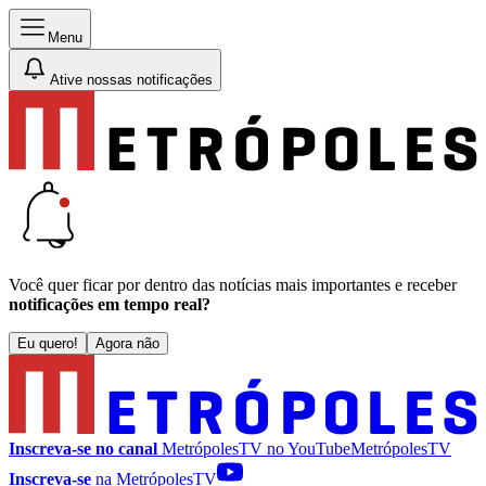
Menu
Ative nossas notificações
Você quer ficar por dentro das notícias mais importantes e receber
notificações em tempo real?
Eu quero!
Agora não
Inscreva-se no canal
MetrópolesTV no
YouTube
MetrópolesTV
Inscreva-se
na MetrópolesTV