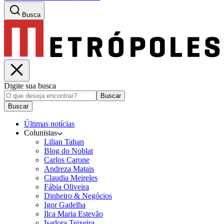
Busca
Digite sua busca
Buscar
Buscar
Últimas notícias
Colunistas
Lilian Tahan
Blog do Noblat
Carlos Carone
Andreza Matais
Claudia Meireles
Fábia Oliveira
Dinheiro & Negócios
Igor Gadelha
Ilca Maria Estevão
Isadora Teixeira