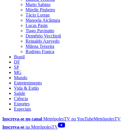
Mario Sabino
Mirelle Pinheiro
Tácio Lorran
Manoela Alcântara
Lucas Pasin
Tiago Pavinatto
Demétrio Vecchioli
Reinaldo Azevedo
Milena Teixeira
Rodrigo França
Brasil
DF
SP
MG
Mundo
Entretenimento
Vida & Estilo
Saúde
Ciência
Esportes
Especiais
Inscreva-se no canal
MetrópolesTV no
YouTube
MetrópolesTV
Inscreva-se
na MetrópolesTV