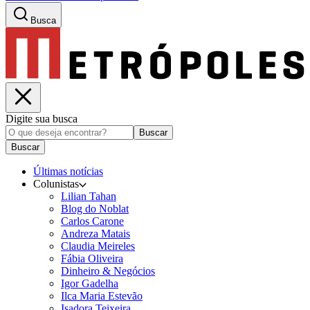
Busca
Digite sua busca
Buscar
Buscar
Últimas notícias
Colunistas
Lilian Tahan
Blog do Noblat
Carlos Carone
Andreza Matais
Claudia Meireles
Fábia Oliveira
Dinheiro & Negócios
Igor Gadelha
Ilca Maria Estevão
Isadora Teixeira