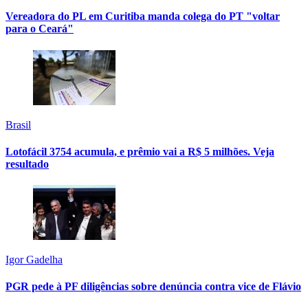
Vereadora do PL em Curitiba manda colega do PT "voltar
para o Ceará"
Brasil
Lotofácil 3754 acumula, e prêmio vai a R$ 5 milhões. Veja
resultado
Igor Gadelha
PGR pede à PF diligências sobre denúncia contra vice de Flávio