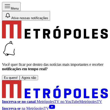
Menu
Ative nossas notificações
Você quer ficar por dentro das notícias mais importantes e receber
notificações em tempo real?
Eu quero!
Agora não
Inscreva-se no canal
MetrópolesTV no
YouTube
MetrópolesTV
Inscreva-se
na MetrópolesTV