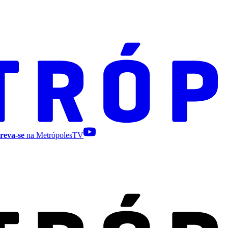
reva-se
na MetrópolesTV