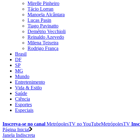
Mirelle Pinheiro
Tácio Lorran
Manoela Alcântara
Lucas Pasin
Tiago Pavinatto
Demétrio Vecchioli
Reinaldo Azevedo
Milena Teixeira
Rodrigo França
Brasil
DF
SP
MG
Mundo
Entretenimento
Vida & Estilo
Saúde
Ciência
Esportes
Especiais
Inscreva-se no canal
MetrópolesTV no
YouTube
MetrópolesTV
Insc
Página Inicial
Janela Indiscreta