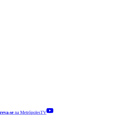
reva-se
na MetrópolesTV