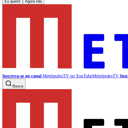
Eu quero!
Agora não
Inscreva-se no canal
MetrópolesTV no
YouTube
MetrópolesTV
Insc
Busca