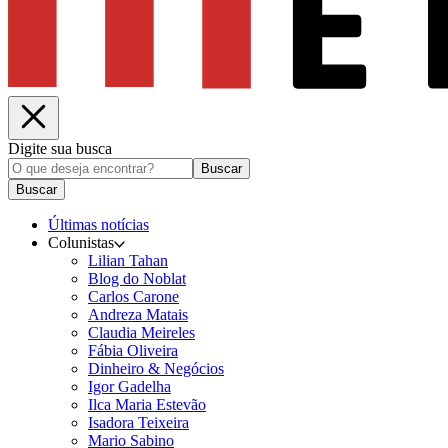
Digite sua busca
Buscar
Buscar
Últimas notícias
Colunistas
Lilian Tahan
Blog do Noblat
Carlos Carone
Andreza Matais
Claudia Meireles
Fábia Oliveira
Dinheiro & Negócios
Igor Gadelha
Ilca Maria Estevão
Isadora Teixeira
Mario Sabino