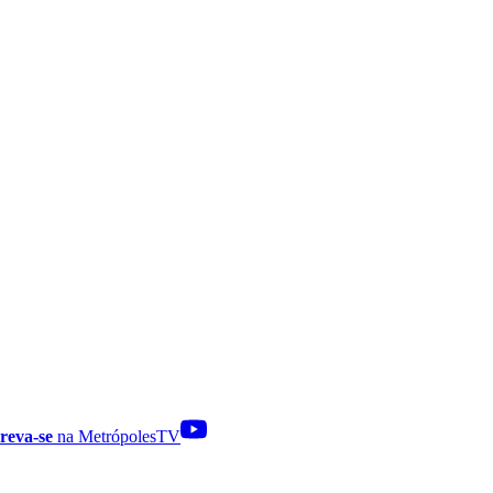
reva-se
na MetrópolesTV