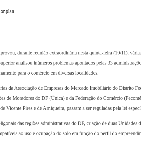
aprovou, durante reunião extraordinária nesta quinta-feira (19/11), vári
superior analisou inúmeros problemas apontados pelas 33 administrações
onamento para o comércio em diversas localidades.
rias da Associação de Empresas do Mercado Imobiliário do Distrito Fed
es de Moradores do DF (Única) e da Federação do Comércio (Fecomérci
Vicente Pires e de Arniqueira, passam a ser reguladas pela lei específ
gonais das regiões administrativas do DF, criação de duas Unidades d
ompatíveis ao uso e ocupação do solo em função do perfil do empreendi