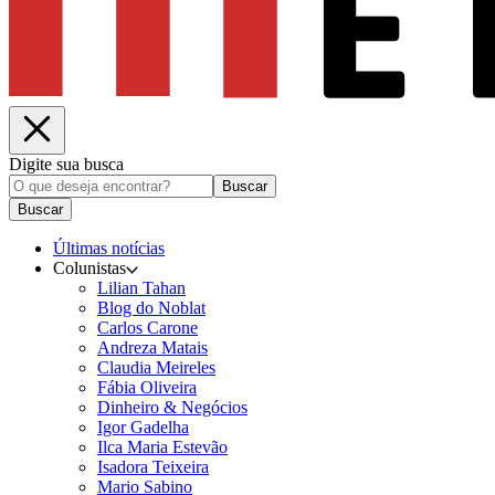
Digite sua busca
Buscar
Buscar
Últimas notícias
Colunistas
Lilian Tahan
Blog do Noblat
Carlos Carone
Andreza Matais
Claudia Meireles
Fábia Oliveira
Dinheiro & Negócios
Igor Gadelha
Ilca Maria Estevão
Isadora Teixeira
Mario Sabino