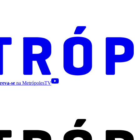
reva-se
na MetrópolesTV