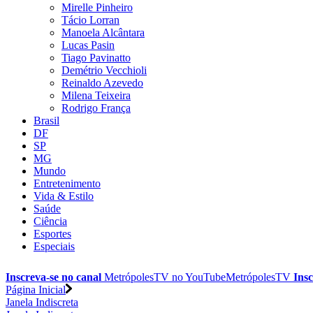
Mirelle Pinheiro
Tácio Lorran
Manoela Alcântara
Lucas Pasin
Tiago Pavinatto
Demétrio Vecchioli
Reinaldo Azevedo
Milena Teixeira
Rodrigo França
Brasil
DF
SP
MG
Mundo
Entretenimento
Vida & Estilo
Saúde
Ciência
Esportes
Especiais
Inscreva-se no canal
MetrópolesTV no
YouTube
MetrópolesTV
Insc
Página Inicial
Janela Indiscreta