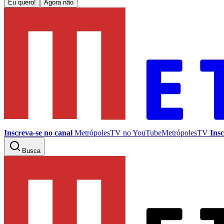
Eu quero!
Agora não
Inscreva-se no canal
MetrópolesTV no
YouTube
MetrópolesTV
Insc
Busca