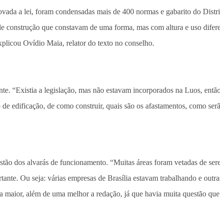
ovada a lei, foram condensadas mais de 400 normas e gabarito do Distr
 de construção que constavam de uma forma, mas com altura e uso diferen
xplicou Ovídio Maia, relator do texto no conselho.
. “Existia a legislação, mas não estavam incorporados na Luos, então, 
 de edificação, de como construir, quais são os afastamentos, como serã
ão dos alvarás de funcionamento. “Muitas áreas foram vetadas de serem
rtante. Ou seja: várias empresas de Brasília estavam trabalhando e out
a maior, além de uma melhor a redação, já que havia muita questão que