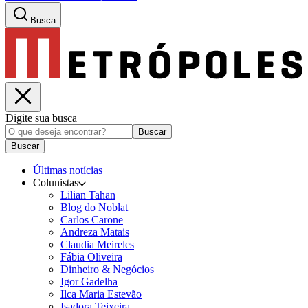
Busca
Digite sua busca
Buscar
Buscar
Últimas notícias
Colunistas
Lilian Tahan
Blog do Noblat
Carlos Carone
Andreza Matais
Claudia Meireles
Fábia Oliveira
Dinheiro & Negócios
Igor Gadelha
Ilca Maria Estevão
Isadora Teixeira